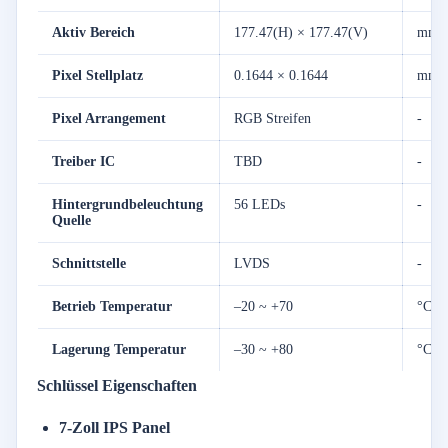
Aktiv
Bereich
177.47(
H) ×
177.47(
V)
mm
Pixel
Stellplatz
0.1644 ×
0.1644
mm
Pixel
Arrangement
RGB
Streifen
-
Treiber
IC
TBD
-
Hintergrundbeleuchtung
56
LEDs
-
Quelle
Schnittstelle
LVDS
-
Betrieb
Temperatur
–
20 ~ +
70
°
C
Lagerung
Temperatur
–
30 ~ +
80
°
C
Schlüssel
Eigenschaften
7-
Zoll
IPS
Panel