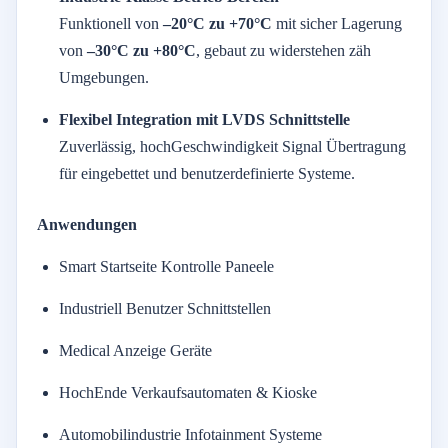
Funktionell
von
–
20°
C
zu +
70°
C
mit
sicher
Lagerung
von
–
30°
C
zu +
80°
C
,
gebaut
zu
widerstehen
zäh
Umgebungen.
Flexibel
Integration
mit
LVDS
Schnittstelle
Zuverlässig,
hoch
Geschwindigkeit
Signal
Übertragung
für
eingebettet
und
benutzerdefinierte
Systeme.
Anwendungen
Smart
Startseite
Kontrolle
Paneele
Industriell
Benutzer
Schnittstellen
Medical
Anzeige
Geräte
Hoch
Ende
Verkaufsautomaten &
Kioske
Automobilindustrie
Infotainment
Systeme