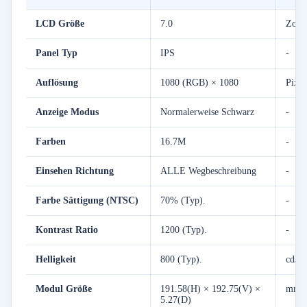
LCD
Größe
7.0
Zoll
Panel
Typ
IPS
-
Auflösung
1080 (
RGB) ×
1080
Pixel
Anzeige
Modus
Normalerweise
Schwarz
-
Farben
16.7M
-
Einsehen
Richtung
ALLE
Wegbeschreibung
-
Farbe
Sättigung (
NTSC)
70% (
Typ).
-
Kontrast
Ratio
1200 (
Typ).
-
Helligkeit
800 (
Typ).
cd/
m
Modul
Größe
191.58(
H) ×
192.75(
V) ×
mm
5.27(
D)