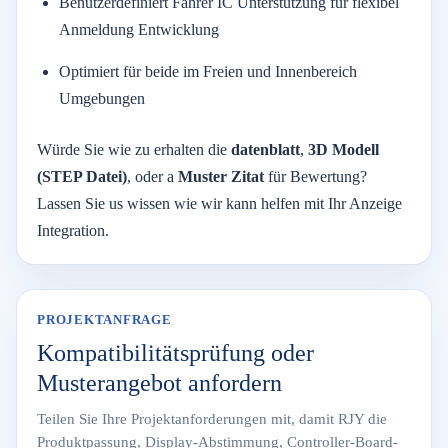
Benutzerdefiniert
Fahrer
IC
Unterstützung
für
flexibel
Anmeldung
Entwicklung
Optimiert
für
beide
im Freien
und
Innenbereich
Umgebungen
Würde
Sie
wie
zu
erhalten
die
datenblatt
,
3D
Modell
(
STEP
Datei)
,
oder
a
Muster
Zitat
für
Bewertung?
Lassen Sie
us
wissen
wie
wir
kann
helfen
mit
Ihr
Anzeige
Integration.
PROJEKTANFRAGE
Kompatibilitätsprüfung oder
Musterangebot anfordern
Teilen Sie Ihre Projektanforderungen mit, damit RJY die
Produktpassung, Display-Abstimmung, Controller-Board-