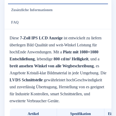
Zusätzliche Informationen
FAQ
Diese
7-
Zoll
IPS
LCD
Anzeige
ist
entwickelt
zu
liefern
überlegen
Bild
Qualität
und
weit-
Winkel
Leistung
für
hoch
Ende
Anwendungen.
Mit
a
Platz
mit 1080×1080
Entschließung
,
lebendige
800
cd/
m²
Helligkeit
,
und
a
breit
ansehen
Winkel
von
alle
Wegbeschreibung
,
es
Angebote
Kristall-
klar
Bildmaterial
in
jede
Umgebung.
Die
LVDS
Schnittstelle
gewährleistet
hoch
Geschwindigkeit
und
zuverlässig
Übertragung,
Herstellung von
es
geeignet
für
Industrie
Kontrollen,
smart
Schnittstellen,
und
erweiterte
Verbraucher
Geräte.
Artikel
Spezifikation
Einh