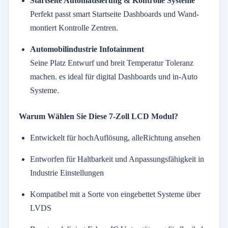
Startseite
Automatisierung &
Kontrolle
Systeme
Perfekt
passt
smart
Startseite
Dashboards
und
Wand-
montiert
Kontrolle
Zentren.
Automobilindustrie
Infotainment
Seine
Platz
Entwurf
und
breit
Temperatur
Toleranz
machen.
es
ideal
für
digital
Dashboards
und
in-
Auto
Systeme.
Warum
Wählen Sie
Diese
7-
Zoll
LCD
Modul?
Entwickelt
für
hoch
Auflösung,
alle
Richtung
ansehen
Entworfen
für
Haltbarkeit
und
Anpassungsfähigkeit
in
Industrie
Einstellungen
Kompatibel
mit
a
Sorte
von
eingebettet
Systeme
über
LVDS