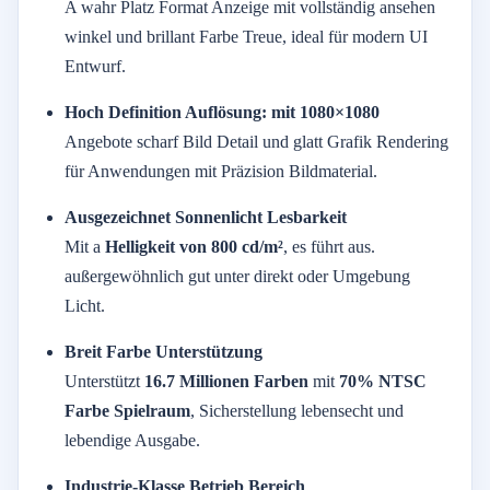
A
wahr
Platz
Format
Anzeige
mit
vollständig
ansehen
winkel
und
brillant
Farbe
Treue,
ideal
für
modern
UI
Entwurf.
Hoch
Definition
Auflösung:
mit 1080×1080
Angebote
scharf
Bild
Detail
und
glatt
Grafik
Rendering
für
Anwendungen
mit
Präzision
Bildmaterial.
Ausgezeichnet
Sonnenlicht
Lesbarkeit
Mit
a
Helligkeit
von
800
cd/
m²
,
es
führt aus.
außergewöhnlich
gut
unter
direkt
oder
Umgebung
Licht.
Breit
Farbe
Unterstützung
Unterstützt
16.7
Millionen
Farben
mit
70%
NTSC
Farbe
Spielraum
,
Sicherstellung
lebensecht
und
lebendige
Ausgabe.
Industrie-
Klasse
Betrieb
Bereich