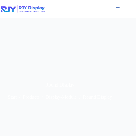
Round Display
Start
/
Products
/
Display-Module
/
Round Display