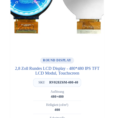
ROUND DISPLAY
2,8 Zoll Rundes LCD Display - 480*480 IPS TFT
LCD Modul, Touchscreen
RV028Z6M-400-40
SKU
Auflösung
480×480
Helligkeit (cd/m²)
400