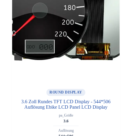
ROUND DISPLAY
3.6 Zoll Rundes TFT LCD Display - 544*506
Auflösung Ebike LCD Panel LCD Display
pa_Größe
3.6
Auflösung