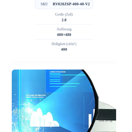
RV028Z6P-400-40-V2
SKU
Größe (Zoll)
2.8
Auflösung
480×480
Helligkeit (cd/m²)
400