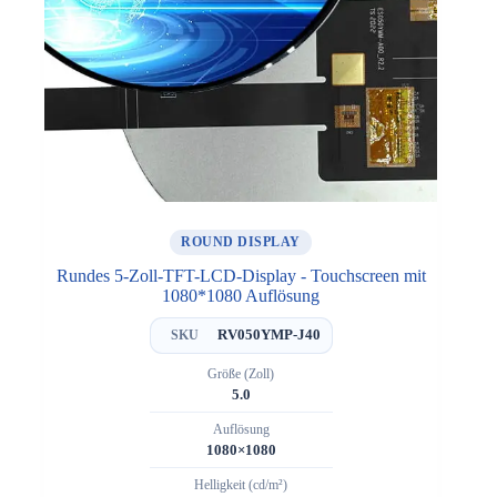
ROUND DISPLAY
Rundes 5-Zoll-TFT-LCD-Display - Touchscreen mit
1080*1080 Auflösung
RV050YMP-J40
SKU
Größe (Zoll)
5.0
Auflösung
1080×1080
Helligkeit (cd/m²)