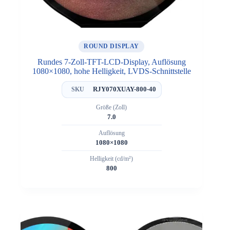
ROUND DISPLAY
Rundes 7-Zoll-TFT-LCD-Display, Auflösung
1080×1080, hohe Helligkeit, LVDS-Schnittstelle
RJY070XUAY-800-40
SKU
Größe (Zoll)
7.0
Auflösung
1080×1080
Helligkeit (cd/m²)
800