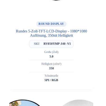
ROUND DISPLAY
Rundes 5-Zoll-TFT-LCD-Display - 1080*1080
Auflösung, 350nit Helligkeit
RV050YMP-J40 -V1
SKU
Größe (Zoll)
5.0
Helligkeit (cd/m²)
350
Schnittstelle
SPI / RGB