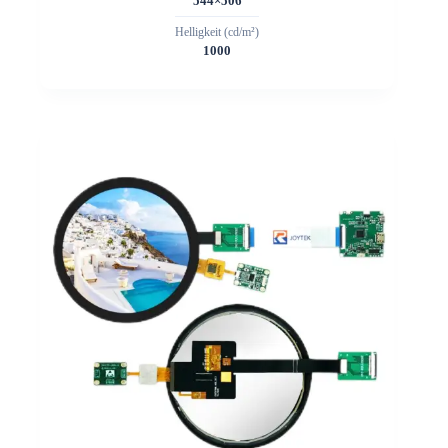
544×506
Helligkeit (cd/m²)
1000