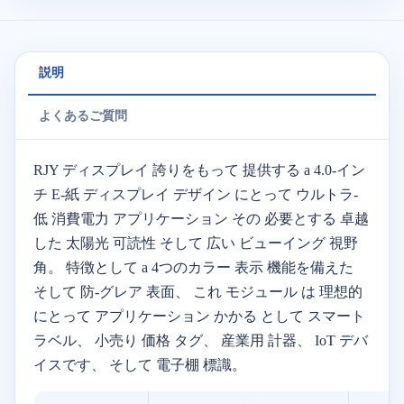
説明
よくあるご質問
RJY
ディスプレイ
誇りをもって
提供する
a
4.0-
イン
チ
E-
紙
ディスプレイ
デザイン
にとって
ウルトラ-
低
消費電力
アプリケーション
その
必要とする
卓越
した
太陽光
可読性
そして
広い
ビューイング
視野
角。
特徴として
a
4つの
カラー
表示
機能を備えた
そして
防-
グレア
表面、
これ
モジュール
は
理想的
にとって
アプリケーション
かかる
として
スマート
ラベル、
小売り
価格
タグ、
産業用
計器、
IoT
デバ
イスです、
そして
電子
棚
標識。