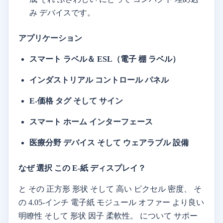
み
デバイスです。
アプリケーション
スマート
ラベル＆
ESL（
電子
棚
ラベル）
インダストリアル
コントロール
パネル
E-
価格
タグ
そして
サイン
スマート
ホーム
インターフェース
医療分野
デバイス
そして
ウェアラブル
設備
なぜ
選択
この
E-
紙
ディスプレイ？
と
その
正方形
形状
そして
高い
ピクセル
密度、
そ
の
4.05-
インチ
電子
紙
モジュール
オファー
より良い
明瞭性
そして
形状
因子
柔軟性。
について
サポー