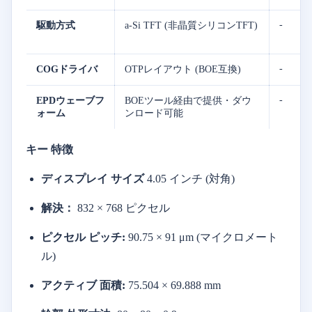
-
駆動方式
a-Si TFT (非晶質シリコンTFT)
-
COGドライバ
OTPレイアウト (BOE互換)
-
EPDウェーブフ
BOEツール経由で提供・ダウ
ォーム
ンロード可能
キー
特徴
ディスプレイ
サイズ
4.05
インチ (
対角)
解決：
832 ×
768
ピクセル
ピクセル
ピッチ:
90.75 ×
91
μm (マイクロメート
ル)
アクティブ
面積:
75.504 ×
69.888
mm