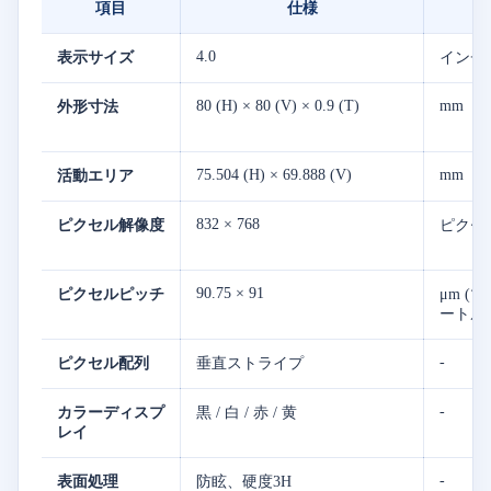
項目
仕様
4.0
表示サイズ
インチ
80 (H) × 80 (V) × 0.9 (T)
mm
外形寸法
75.504 (H) × 69.888 (V)
mm
活動エリア
832 × 768
ピクセル解像度
ピクセ
90.75 × 91
ピクセルピッチ
μm (
ートル)
-
ピクセル配列
垂直ストライプ
-
カラーディスプ
黒 / 白 / 赤 / 黄
レイ
-
表面処理
防眩、硬度3H