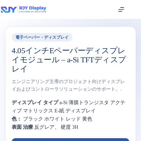
電子ペーパー・ディスプレイ
4.05インチEペーパーディスプレ
イモジュール – a-Si TFTディスプ
レイ
エンジニアリング主導のプロジェクト向けディスプレ
イおよびコントローラソリューションのサポート。.
ディスプレイ
タイプ
a-
Si
薄膜トランジスタ
アクテ
ィブ
マトリックス
E-
紙
ディスプレイ
色：
ブラック
ホワイト
レッド
黄色
表面
治療
反
グレア、
硬度
3H