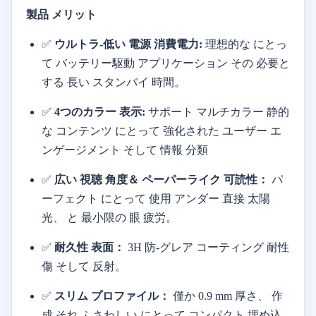
製品
メリット
✅
ウルトラ-
低い
電源
消費電力:
理想的な
にとっ
て
バッテリー
駆動
アプリケーション
その
必要と
する
長い
スタンバイ
時間。
✅
4つの
カラー
表示:
サポート
マルチ
カラー
静的
な
コンテンツ
にとって
強化された
ユーザー
エ
ンゲージメント
そして
情報
分類
✅
広い
視聴
角度＆
ペーパー
ライク
可読性：
パ
ーフェクト
にとって
使用
アンダー
直接
太陽
光、
と
最小限の
眼
疲労。
✅
耐久性
表面：
3H
防-
グレア
コーティング
耐性
傷
そして
反射。
✅
スリム
プロファイル：
僅か
0.9
mm
厚さ、
作
成
それ
ふさわしい
にとって
コンパクト
埋め込