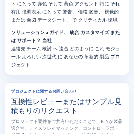
ト
にとって
赤色
そして
黄色
アクセント
特に
それ
有用
強調表示
にとって
警告、
価格
変更、
視覚的
または
合図
データシート、
で
クリティカル
環境
ソリューション
a
ガイド、
統合
カスタマイズ
また
は
サポート？
当社
連絡先
チーム
検討
へ
適合
どのように
これ
モジュ
ール
よろしい
次世代
に
あなたの
革新的
製品
プロ
ジェクト
プロジェクトに関するお問い合わせ
互換性レビューまたはサンプル見
積もりのリクエスト
プロジェクト要件をご共有いただくことで、RJYが製品
適合性、ディスプレイマッチング、コントローラボー