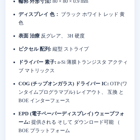
輪郭
外形寸法:
80 ×
80 ×
0.9
mm
ディスプレイ
色：
ブラック
ホワイト
レッド
黄
色
表面
治療
反
グレア、
3H
硬度
ピクセル
配列:
縦型
ストライプ
ドライバー
素子:
a-
Si
薄膜トランジスタ
アクティ
ブ
マトリックス
COG (チップオンガラス)
ドライバー
IC:
OTP (ワ
ンタイムプログラマブル)
レイアウト、
互換
と
BOE
インターフェース
EPD (電子ペーパーディスプレイ)
ウェーブフォ
ーム:
提供される
そして
ダウンロード可能
（
BOE
プラットフォーム