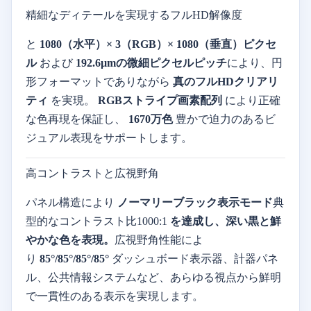
精細なディテールを実現するフルHD解像度
と
1080（水平）× 3（RGB）× 1080（垂直）ピクセ
ル
および
192.6µmの微細ピクセルピッチ
により、円
形フォーマットでありながら
真のフルHDクリアリ
ティ
を実現。
RGBストライプ画素配列
により正確
な色再現を保証し、
1670万色
豊かで迫力のあるビ
ジュアル表現をサポートします。
高コントラストと広視野角
パネル構造により
ノーマリーブラック表示モード
典
型的なコントラスト比1000:1
を達成し、深い黒と鮮
やかな色を表現。
広視野角性能によ
り
85°/85°/85°/85°
ダッシュボード表示器、計器パネ
ル、公共情報システムなど、あらゆる視点から鮮明
で一貫性のある表示を実現します。