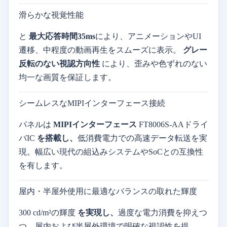
滑らかな視覚性能
と
最大応答時間35ms
により、アニメーションやUI
遷移、中程度の動画再生をスムーズに表示。
グレー
反転のない視認方向性
により、歪みや色ずれのない
均一な画質を保証します。
シームレスなMIPIインターフェース接続
パネルは
MIPIインターフェース
FT8006S-AAドライ
バIC
を搭載し、
低消費電力での高速データ転送を実
現。幅広い現代の組込みシステムやSoCとの互換性
を有します。
屋内・半屋外使用に最適なバランスの取れた輝度
300 cd/m²の輝度
を実現し、
過度な電力消費を抑えつ
つ、屋内および半屋外環境で明確な視認性を提