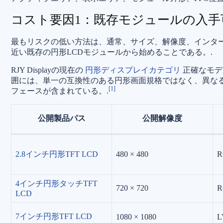
コスト要因1：既存モジュールの入手
最もリスクの低い方法は、通常、サイズ、解像度、インタ
近い既存の円形LCDモジュールから始めることである。.
RJY Displayの現在の
円形ディスプレイカテゴリ
正確なモデ
囲には、単一の互換性のある円形画面規格ではなく、異な
[1]
フェースが含まれている。.
公開製品パス
公開解像度
2.8インチ円形TFT LCD
480 × 480
R
4インチ円形タッチTFT
720 × 720
R
LCD
7インチ円形TFT LCD
1080 × 1080
L