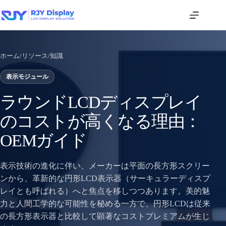
ホーム
/
リソース
/
知識
表示モジュール
ラウンドLCDディスプレイ
のコストが高くなる理由：
OEMガイド
表示技術の進化に伴い、メーカーは平面の長方形スクリー
ンから、革新的な円形LCD表示器（サーキュラーディスプ
レイとも呼ばれる）へと焦点を移しつつあります。美的魅
力と人間工学的な可能性を秘める一方で、円形LCDは従来
の長方形表示器と比較して顕著なコストプレミアムが生じ