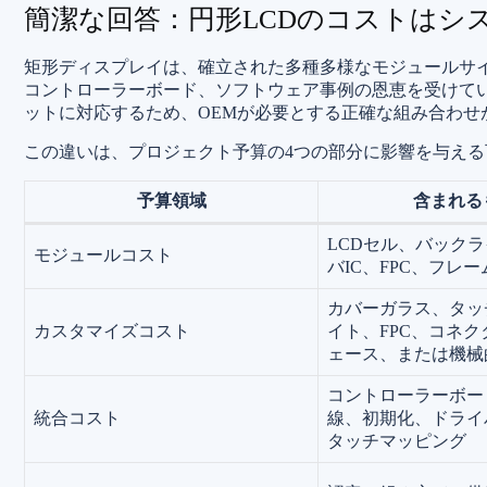
簡潔な回答：円形LCDのコストはシ
矩形ディスプレイは、確立された多種多様なモジュールサ
コントローラーボード、ソフトウェア事例の恩恵を受けて
ットに対応するため、OEMが必要とする正確な組み合わせ
この違いは、プロジェクト予算の4つの部分に影響を与える
予算領域
含まれる
LCDセル、バック
モジュールコスト
バIC、FPC、フレ
カバーガラス、タッ
カスタマイズコスト
イト、FPC、コネ
ェース、または機械
コントローラーボー
統合コスト
線、初期化、ドライ
タッチマッピング