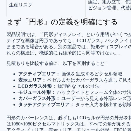
認定、組み立て、供
生産リスク
ビジョン管理、代替
まず「円形」の定義を明確にする
製品説明では、「円形ディスプレイ」という用語がいくつ
ティブな画像は円形であっても、LCDガラス、バックライ
ままである場合がある。別の製品では、矩形ディスプレイ
れらの構造は、機械的にも経済的にも同等ではない。.
見積もりを比較する前に、以下を区別すること：
アクティブエリア：
画像を生成するピクセル領域
表示エリア：
ベゼルまたはカバーガラスを通して見
LCDガラス外形：
物理的なセルの寸法
モジュール外形：
バックライトとフレーム全体の寸
カバーガラス外形：
ユーザーから見える外部レンズ
タッチアクティブエリア：
タッチ入力を検出する領
円形のカバーレンズは、必ずしもLCDセルが円形の外形を持
は1080×1080ピクセルマトリックスは、すべての角が
アクティブエリア、表示エリア、モジュール外形、FPC位