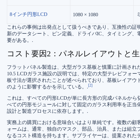
8インチ円形LCD
1080 × 1080
これらの事例は出発点として扱うべきであり、互換性の証
新のデータシート、ピン定義、ドライバIC、タイミング、
要がある。.
コスト要因2：パネルレイアウトと生
フラットパネル製造は、大型ガラス基板と慎重に計画されたパネ
10.5 LCDガラス施設の説明では、特定の大型テレビフ
板寸法が選択されたことが述べられており、基板レイアウ
[2]
のように影響するかを示している。.
これは、すべての円形LCDが単に長方形の完成パネルから
べての円形モジュールに対して固定のガラス利用率を正当
設計と製造プロセスに依存します。.
実務上の購買における意味合いはより単純です。複数の顧
ォームは、通常、独自のマスク、部品、治具、または組立
なるコスト構造を持ちます。サプライヤーは、提案された