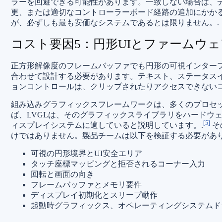
ラーを回避できる可能性があります。一致しない場合は、
更、または適切なコントローラーボード経路の追加にかか
が、必ずしも最も安価なシステムであるとは限りません。.
コスト要因5：円形UIとファームウ
正方形解像度のフレームバッファでも円形の可視インターフ
合わせて設計する必要があります。テキスト、ステータス
ョンコントロールは、クリップされたりアクセスできないコ
組み込みグラフィックスフレームワークは、多くのプロセ
ば、LVGLは、そのグラフィックスライブラリをハードウェ
[5]
ィスプレイシステムに適していると説明しています。.
そ
けではありません。製品チームは以下を検証する必要があ
可視の円形境界とUI安全エリア
タッチ座標マッピングと拒否されるコーナー入力
回転と画面の向き
フレームバッファとメモリ要件
ディスプレイ初期化とスリープ動作
起動時グラフィックス、オペレーティングシステムド