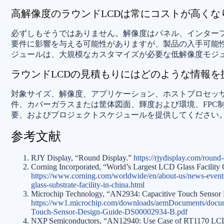
高解像度のラウンドLCDは常にコストが高くな
必ずしもそうではありません。解像度はパネル、インター
要件に影響を与える可能性がありますが、製品の入手可能
ジュールは、大規模なカスタマイズが必要な低解像度モジュ
ラウンドLCDの見積もりにはどのような情報を
対象サイズ、解像度、アプリケーション、ホストプロセッ
件、カバーガラスまたは筐体図面、輝度および環境、FPC
要、およびプロジェクトスケジュールを提供してください。
参考文献
RJY Display, “Round Display.”
https://rjydisplay.com/round-
Corning Incorporated, “World’s Largest LCD Glass Facility 
https://www.corning.com/worldwide/en/about-us/news-events
glass-substrate-facility-in-china.html
Microchip Technology, “AN2934: Capacitive Touch Sensor 
https://ww1.microchip.com/downloads/aemDocuments/docum
Touch-Sensor-Design-Guide-DS00002934-B.pdf
NXP Semiconductors, “AN12940: Use Case of RT1170 LCD