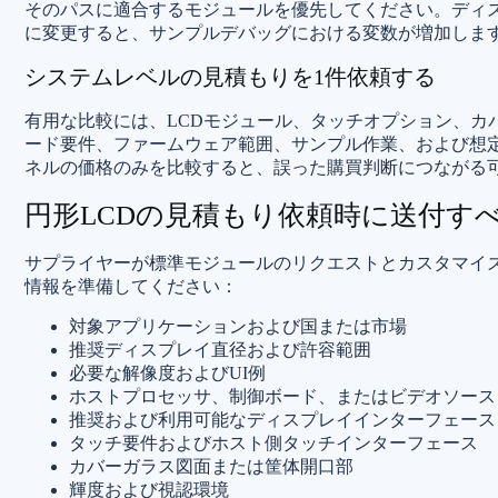
そのパスに適合するモジュールを優先してください。ディ
に変更すると、サンプルデバッグにおける変数が増加します
システムレベルの見積もりを1件依頼する
有用な比較には、LCDモジュール、タッチオプション、カ
ード要件、ファームウェア範囲、サンプル作業、および想
ネルの価格のみを比較すると、誤った購買判断につながる可
円形LCDの見積もり依頼時に送付す
サプライヤーが標準モジュールのリクエストとカスタマイ
情報を準備してください：
対象アプリケーションおよび国または市場
推奨ディスプレイ直径および許容範囲
必要な解像度およびUI例
ホストプロセッサ、制御ボード、またはビデオソース
推奨および利用可能なディスプレイインターフェース
タッチ要件およびホスト側タッチインターフェース
カバーガラス図面または筐体開口部
輝度および視認環境