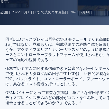
ます。
公開日:
2025年7月11日
12分で読めます
更新日:
2026年7月14日
円形LCDディスプレイは同等の矩形モジュールよりも高価
わけではない。見積もりは、完成品までの経路全体を反映
うか、アクティブエリアとカバーガラスがどのように形成
ースとコントローラープラットフォームが使用されるか、
ェアの適応の程度である。.
価格プレミアムに関する信頼できる普遍的なパーセンテー
で使用されるカタログ品の円形TFT LCDは、比較的容易
FPC、バックライト、コントローラーボード、ファームウ
は、異なるコスト構造を持つことになる。.
OEMバイヤーにとって有益な質問は、単に「なぜ円形ディ
ディスプレイシステムのどの部分がコストを生み出してい
適合させることができるのか？」である。“