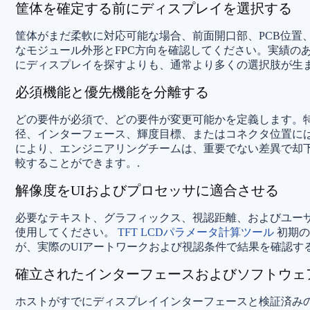
筐体を確定する前にディスプレイを選択する
筐体がまだ柔軟に対応可能な場合、前面開口部、PCB位置
なモジュール外形とFPC方向を確認してください。実績の
にディスプレイを探すよりも、通常より多くの選択肢が生ま
必須機能と優先機能を分離する
どの要件が必須で、どの要件が変更可能かを定義します。
径、インターフェース、輝度目標、またはコネクタ位置に
により、エンジニアリングチームは、重要でない差異で却
較することができます。.
解像度をUIおよびプロセッサに適合させる
必要なテキスト、グラフィックス、視認距離、およびユー
使用してください。
TFT LCDパラメータ計算ツール
初期の
が、実際のUIアートワークおよび視認条件で結果を確認す
確立されたインターフェースおよびソフトウェ
ホストがすでにディスプレイインターフェースと検証済み