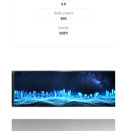
6.8
Brillo (cd/m²)
800
Interfaz
MIPI