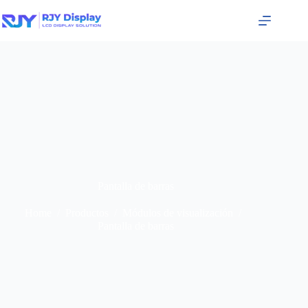
Pantalla de barras
Home
/
Productos
/
Módulos de visualización
/
Pantalla de barras