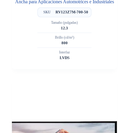
Ancha para Aplicaciones Automotrices e Industriales
RV123Z7M-700-50
SKU
Tamaño (pulgadas)
12.3
Brillo (cd/m²)
800
Interfaz
LVDS