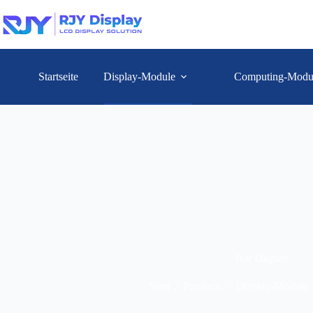
Startseite
Display-Module
Computing-Modu
Bar Display
Start
/
Products
/
Display-Module