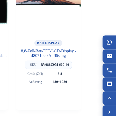
BAR DISPLAY
8,8-Zoll-Bar-TFT-LCD-Display -
obil-
480*1920 Auflösung
RV088Z9M-600-40
SKU
Größe (Zoll)
8.8
Auflösung
480×1920