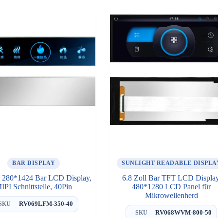
BAR DISPLAY
SUNLIGHT READABLE DISPLA
l 280*1424 Bar LCD Display,
6.8 Zoll Bar TFT LCD Display
IPI Schnittstelle, 40Pin
480*1280 LCD Panel für
Mikrowellenherd
RV069LFM-350-40
SKU
RV068WVM-800-50
SKU