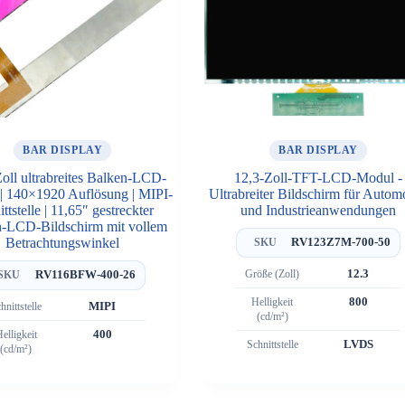
BAR DISPLAY
BAR DISPLAY
Zoll ultrabreites Balken-LCD-
12,3-Zoll-TFT-LCD-Modul -
 | 140×1920 Auflösung | MIPI-
Ultrabreiter Bildschirm für Autom
ttstelle | 11,65″ gestreckter
und Industrieanwendungen
en-LCD-Bildschirm mit vollem
Betrachtungswinkel
RV123Z7M-700-50
SKU
Größe (Zoll)
12.3
RV116BFW-400-26
SKU
Helligkeit
800
hnittstelle
MIPI
(cd/m²)
elligkeit
400
Schnittstelle
LVDS
(cd/m²)