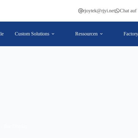
rjoytek@rjyi.net
Chat au
le
Custom Solutions
Ressourcen
Factor
/
Bar Display