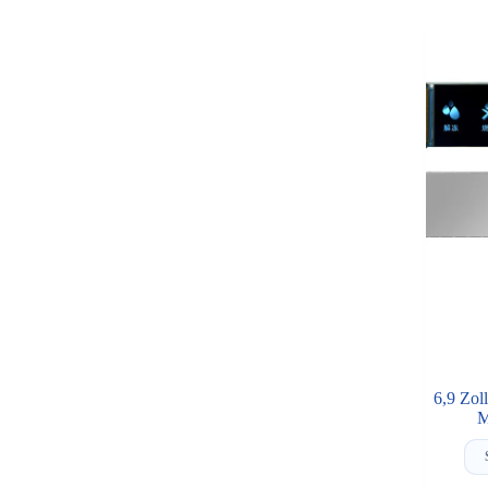
6,9 Zol
M