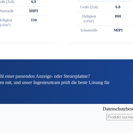
öße (Zoll)
6.9
Größe (Zoll)
6.8
hnittstelle
MIPI
Helligkeit
800
elligkeit
350
(cd/m²)
(cd/m²)
Schnittstelle
MIPI
hl einer passenden Anzeige- oder Steuerplatine?
en mit, und unser Ingenieurteam prüft die beste Lösung für
Datenschutzbe