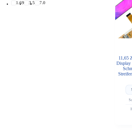
1.69
3.5
7.0
11,65 
Display
Schni
Streif
Sc
H