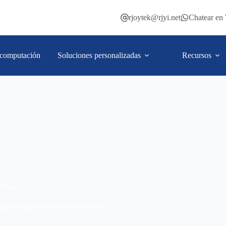
rjoytek@rjyi.net
Chatear e
computación
Soluciones personalizadas
Recursos
e-Paper)
lla de papel electrónico (e-Paper)