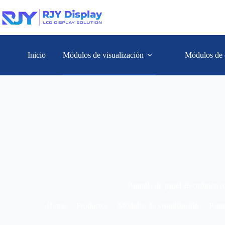
Inicio
Módulos de visualización
Módulos de 
Pantalla de papel electrónico (
Home
/
Productos
/
Módulos de visualización
/
Panta