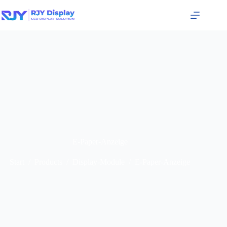
E-Paper-Anzeige
Start
/
Products
/
Display-Module
/
E-Paper-Anzeige