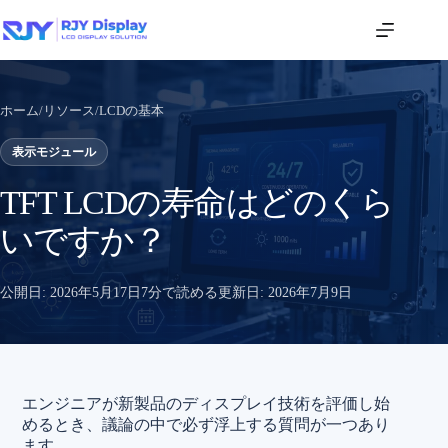
ホーム
/
リソース
/
LCDの基本
表示モジュール
TFT LCDの寿命はどのくら
いですか？
公開日:
2026年5月17日
7分で読める
更新日:
2026年7月9日
エンジニアが新製品のディスプレイ技術を評価し始
めるとき、議論の中で必ず浮上する質問が一つあり
ます。