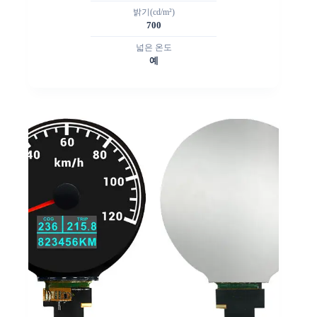
밝기(cd/m²)
700
넓은 온도
예