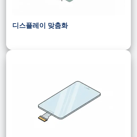
FPC/케이블 최적화
광학 본딩
디스플레이 맞춤화
유리 크기
정전식 또는 저항식
AG/AF/AR
IC 매칭
습윤/습한 환경
두께