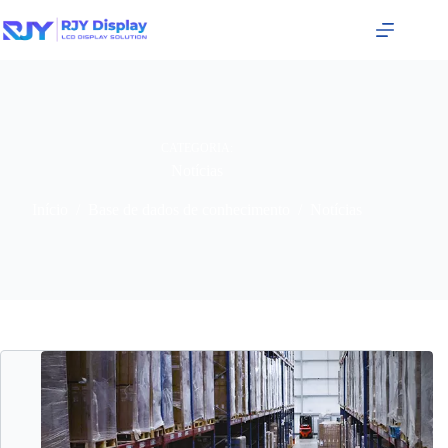
CATEGORIA:
Notícias
Início
/
Base de dados de conhecimento
/
Notícias