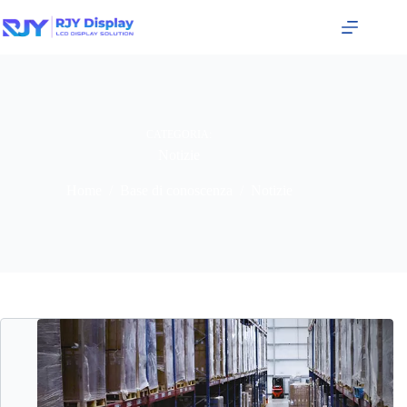
CATEGORIA:
Notizie
Home
/
Base di conoscenza
/
Notizie