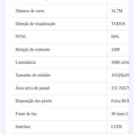
Número de cores
16.7M
Direção de visualização
TODOS
NTSC
60%
Relação de contraste
1200
Luminância
1000 cd/m2
Tamanho do módulo
161(H)x91.1
Área ativa do painel
151.76X79.8
Disposição dos pixels
Faixa RGB
Fonte de luz
36 luzes LE
Interface
LVDS