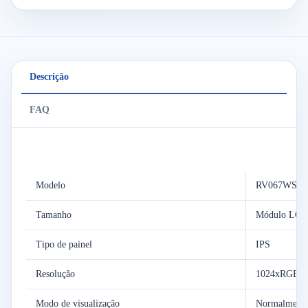
Descrição
FAQ
Modelo
RV067WSM-
Tamanho
Módulo LCD 
Tipo de painel
IPS
Resolução
1024xRGBx6
Modo de visualização
Normalmente