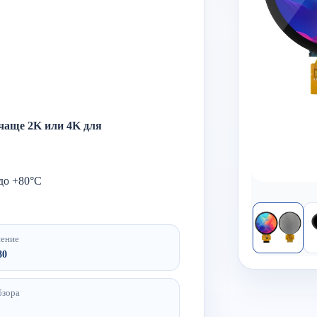
 чаще 2K или 4K для
до +
80°
C
шение
80
бзора