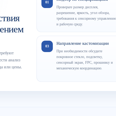
01
Проверьте размер дисплея,
разрешение, яркость, угол обзора,
ствия
требования к сенсорному управлени
и рабочую среду.
лением
Направление кастомизации
03
При необходимости обсудите
требуют
покровное стекло, подсветку,
ести анализ
сенсорный экран, FPC, прошивку и
ца или цены.
механическую координацию.