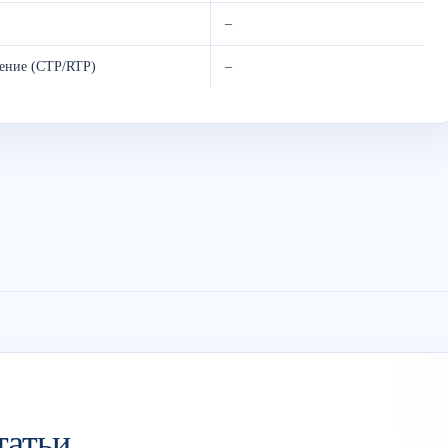
–
ение (CTP/RTP)
–
татьи