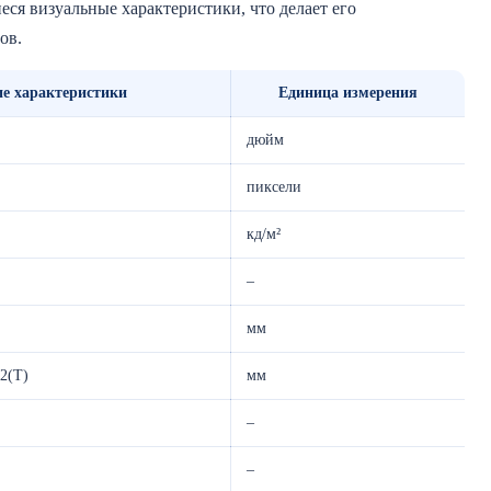
еся визуальные характеристики, что делает его
ов.
ие характеристики
Единица измерения
дюйм
пиксели
кд/м²
–
мм
,2(Т)
мм
–
–