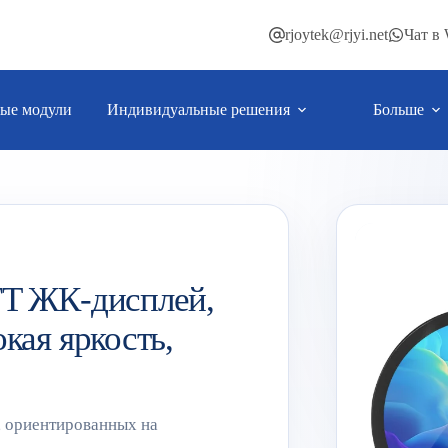
rjoytek@rjyi.net
Чат в
ые модули
Индивидуальные решения
Больше
FT ЖК-дисплей,
кая яркость,
, ориентированных на