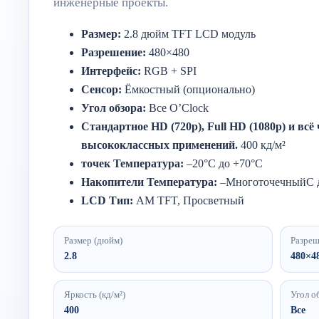
инженерные проекты.
Размер:
2.8
дюйм
TFT
LCD
модуль
Разрешение:
480×
480
Интерфейс:
RGB +
SPI
Сенсор:
Ёмкостный (
опционально)
Угол
обзора:
Все
O’Clock
Стандартное HD (720p), Full HD (1080p) и всё
высококлассных применений.
400
кд/
м²
точек
Температура:
–
20°
C
до +
70°
C
Накопители
Температура:
–
Многоточечный
C
LCD
Тип:
AM
TFT,
Просветный
Размер (дюйм)
Разре
2.8
480×4
Яркость (кд/м²)
Угол о
400
Все