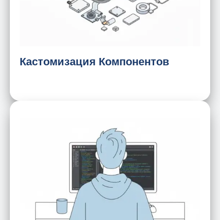
Разъемы и жгуты проводов
Управление питанием
Специальное проектирование
Кастомизация Компонентов
Система Android/Linux
Фреймворк пользовательского
интерфейса/опыта (UI/UX)
Предоставление API и SDK
Разработка BSP (пакета поддержки