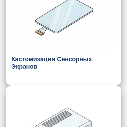
Ёмкостный или резистивный
Антибликовое/олеофобное/
антибликовое покрытие (AG/AF/AR)
Подбор микросхем (IC)
Влажные/сырые условия эксплуатации
Толщина
Кастомизация Сенсорных
Вандалозащищенное исполнение
Экранов
Размер и форма
Металл и пластик