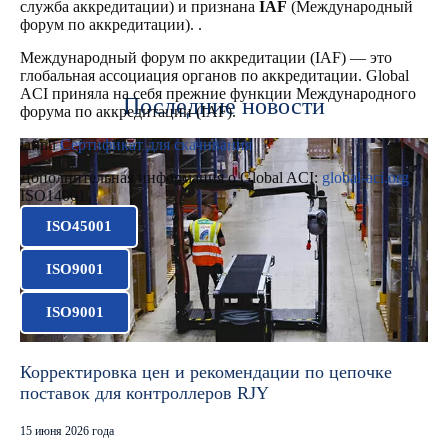
служба аккредитации) и признана
IAF
(Международный
форум по аккредитации). .
Международный форум по аккредитации (IAF) — это
глобальная ассоциация органов по аккредитации. Global
ACI приняла на себя прежние функции Международного
Последние новости
форума по аккредитации (IAF).
iaf.nu
Сертификат для скачивания
Дополнительная информация о Global ACI:
global-aci.org
ISO14001
ISO45001
ISO9001
ISO9001
Корректировка цен и рекомендации по цепочке
поставок для контроллеров RJY
15 июня 2026 года