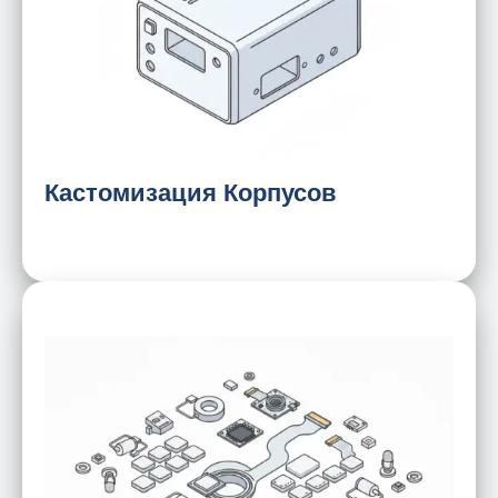
Конструкция, устойчивая к вибрации
Расположение кнопок и интерфейсов
ввода-вывода
Шелкография
Отделка поверхности
Требования к коммуникациям
Кастомизация Корпусов
Сенсорный модуль
Модуль камеры
Разъем