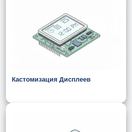
Нестандартный размер и разрешение
Подсветка
Соотношение сторон
Интерфейсы дисплея
Оптимизация гибких печатных кабелей
(FPC)/кабелей
Оптическое склеивание
Кастомизация Дисплеев
Размер стекла