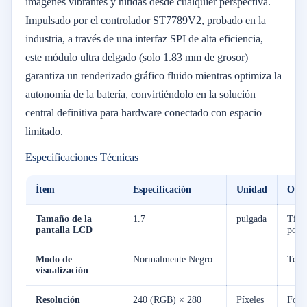
imágenes vibrantes y nítidas desde cualquier perspectiva.
Impulsado por el controlador ST7789V2, probado en la
industria, a través de una interfaz SPI de alta eficiencia,
este módulo ultra delgado (solo 1.83 mm de grosor)
garantiza un renderizado gráfico fluido mientras optimiza la
autonomía de la batería, convirtiéndolo en la solución
central definitiva para hardware conectado con espacio
limitado.
Especificaciones Técnicas
Ítem
Especificación
Unidad
Obse
Tamaño de la
1.7
pulgada
Tipo 
pantalla LCD
portá
Modo de
Normalmente Negro
—
Tecn
visualización
Resolución
240 (RGB) × 280
Píxeles
Forma