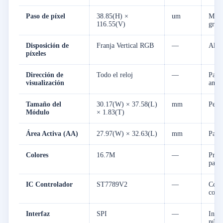
Paso de píxel
38.85(H) ×
um
Matri
116.55(V)
gráfi
Disposición de
Franja Vertical RGB
—
Alin
píxeles
Dirección de
Todo el reloj
—
Pane
visualización
ampl
Tamaño del
30.17(W) × 37.58(L)
mm
Perfi
Módulo
× 1.83(T)
Área Activa (AA)
27.97(W) × 32.63(L)
mm
Pant
Colores
16.7M
—
Profu
para 
IC Controlador
ST7789V2
—
Contr
cons
Interfaz
SPI
—
Inter
núme