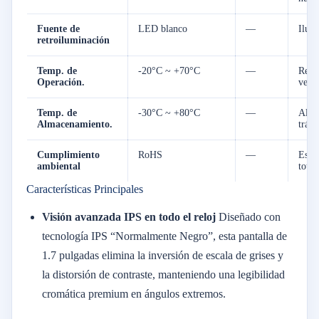
Fuente de
LED blanco
—
Ilum
retroiluminación
Temp. de
-20°C ~ +70°C
—
Rend
Operación.
vehic
Temp. de
-30°C ~ +80°C
—
Alta 
Almacenamiento.
tráns
Cumplimiento
RoHS
—
Están
ambiental
total
Características Principales
Visión avanzada IPS en todo el reloj
Diseñado con
tecnología IPS “Normalmente Negro”, esta pantalla de
1.7 pulgadas elimina la inversión de escala de grises y
la distorsión de contraste, manteniendo una legibilidad
cromática premium en ángulos extremos.