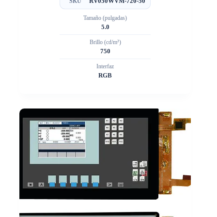
RV050WVM-720-50
SKU
Tamaño (pulgadas)
5.0
Brillo (cd/m²)
750
Interfaz
RGB