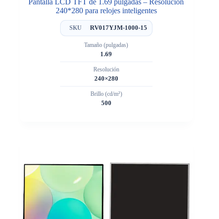
Pantalla LCD TFT de 1.69 pulgadas – Resolución
240*280 para relojes inteligentes
RV017YJM-1000-15
SKU
Tamaño (pulgadas)
1.69
Resolución
240×280
Brillo (cd/m²)
500