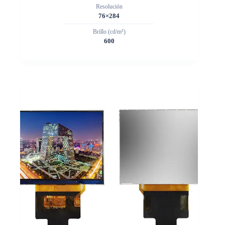
Resolución
76×284
Brillo (cd/m²)
600