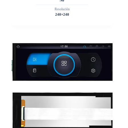
No
Resolución
240×240