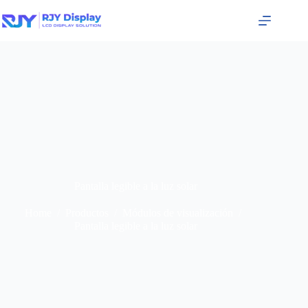
Pantalla legible a la luz solar
Home
/
Productos
/
Módulos de visualización
/
Pantalla legible a la luz solar