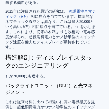
向する傾向がある。.
2025年に注目された最近の研究は、
強誘電性ネマテ
ィック（
NF
​）
相に焦点を当てています。標準的な
ネマティック液晶とは異なり、これは最大20,000と
いう高い,
NF
​）相に焦点を当てている。
ε
）を示しま
す。これにより、従来の材料よりも数桁高い電界感
度が得られ、超低消費電力とナノ秒単位のスイッチ
ング速度を備えたディスプレイが期待されていま
す。.
構造解剖：ディスプレイスタッ
クのエンジニアリング
）が20,000にも達する。.
バックライトユニット（BLU）と光マネ
ジメント
これは従来材料に比べて桁違いに高い電界感度を提
供し、超低消費電力かつナノ秒単位のスイッチング