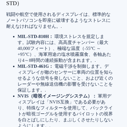
STD）
戦闘や航空で使用されるディスプレイは、標準的な
ノートパソコンを即座に破壊するようなストレスに
耐えなければなりません。.
MIL-STD-810H：
環境ストレスを規定しま
す。試験内容には、高高度チャンバー（最大
40,000フィート）、極端な温度（-55°C ～
+95°C）、海軍用途の塩水噴霧腐食、各軸あた
り4～8時間の連続振動が含まれます。.
MIL-STD-461G：
電磁干渉を制御します。デ
ィスプレイが敵のセンサーに車両の位置を知ら
せるような信号を発しないこと、および近くの
レーダーや無線送信機の影響を受けないことを
保証します。.
NVIS（暗視イメージングシステム）：
軍用デ
ィスプレイは「NVIS互換」である必要があ
り、特殊なフィルターを使用して、バックライ
トが暗視ゴーグルを使用するパイロットの視界
を白とばしにしたり、まぶしくさせたりしない
ようにします。.