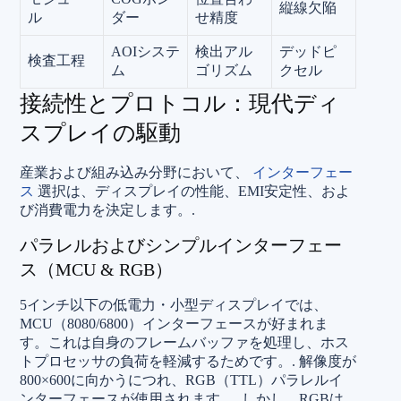
縦線欠陥
ル
ダー
せ精度
AOIシステ
検出アル
デッドピ
検査工程
ム
ゴリズム
クセル
接続性とプロトコル：現代ディ
スプレイの駆動
産業および組み込み分野において、
インターフェー
ス
選択は、ディスプレイの性能、EMI安定性、およ
び消費電力を決定します。.
パラレルおよびシンプルインターフェー
ス（MCU & RGB）
5インチ以下の低電力・小型ディスプレイでは、
MCU（8080/6800）インターフェースが好まれま
す。これは自身のフレームバッファを処理し、ホス
トプロセッサの負荷を軽減するためです。.
解像度が
800×600に向かうにつれ、RGB（TTL）パラレルイ
ンターフェースが使用されます。.
しかし、RGBは