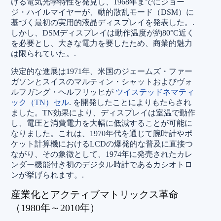
ける電気光学特性を発見し、1968年までにジョー
ジ・ハイルマイヤーが、動的散乱モード（DSM）に
基づく最初の実用的液晶ディスプレイを発表した。.
しかし、DSMディスプレイは動作温度が約80°C近く
を必要とし、大きな電力を要したため、商業的魅力
は限られていた。.
決定的な進展は1971年、米国のジェームズ・ファー
ガソンとスイスのマルティン・シャットおよびヴォ
ルフガング・ヘルフリッヒが
ツイステッドネマティ
ック（TN）セル
. を開発したことによりもたらされ
ました。TN効果により、ディスプレイは室温で動作
し、電圧と消費電力を大幅に低減することが可能に
なりました。これは、1970年代を通じて腕時計やポ
ケット計算機におけるLCDの爆発的な普及に直接つ
ながり、その象徴として、1974年に発売されたカレ
ンダー機能付き初のデジタル時計であるカシオトロ
ンが挙げられます。.
産業化とアクティブマトリックス革命
（1980年～2010年）