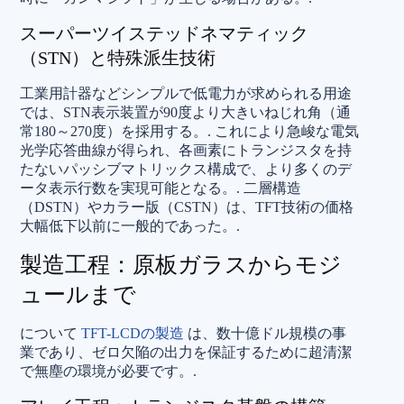
スーパーツイステッドネマティック
（STN）と特殊派生技術
工業用計器などシンプルで低電力が求められる用途
では、STN表示装置が90度より大きいねじれ角（通
常180～270度）を採用する。.
これにより急峻な電気
光学応答曲線が得られ、各画素にトランジスタを持
たないパッシブマトリックス構成で、より多くのデ
ータ表示行数を実現可能となる。.
二層構造
（DSTN）やカラー版（CSTN）は、TFT技術の価格
大幅低下以前に一般的であった。.
製造工程：原板ガラスからモジ
ュールまで
について
TFT-LCDの製造
は、数十億ドル規模の事
業であり、ゼロ欠陥の出力を保証するために超清潔
で無塵の環境が必要です。.