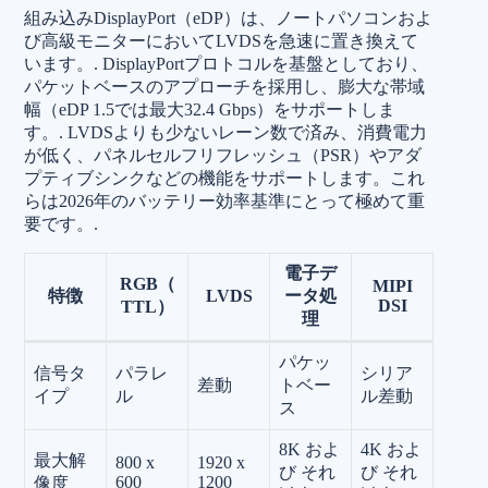
組み込みDisplayPort（eDP）は、ノートパソコンおよ
び高級モニターにおいてLVDSを急速に置き換えて
います。.
DisplayPortプロトコルを基盤としており、
パケットベースのアプローチを採用し、膨大な帯域
幅（eDP 1.5では最大32.4 Gbps）をサポートしま
す。.
LVDSよりも少ないレーン数で済み、消費電力
が低く、パネルセルフリフレッシュ（PSR）やアダ
プティブシンクなどの機能をサポートします。これ
らは2026年のバッテリー効率基準にとって極めて重
要です。.
電子デ
RGB（
MIPI
特徴
LVDS
ータ処
DSI
TTL）
理
パケッ
信号タ
パラレ
シリア
差動
トベー
イプ
ル
ル差動
ス
8K およ
4K およ
最大解
800 x
1920 x
び それ
び それ
600
1200
像度