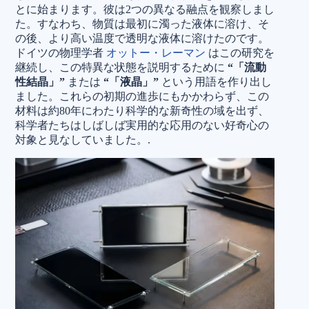
とに始まります。彼は2つの異なる融点を観察しまし
た。すなわち、物質は最初に濁った液体に溶け、そ
の後、より高い温度で透明な液体に溶けたのです。
ドイツの物理学者
オットー・レーマン
はこの研究を
継続し、この特異な状態を説明するために
“「流動
性結晶」”
または
“「液晶」”
という用語を作り出し
ました。これらの初期の進歩にもかかわらず、この
材料は約80年にわたり科学的な新奇性の域を出ず、
科学者たちはしばしば実用的な応用のない好奇心の
対象と見なしていました。.