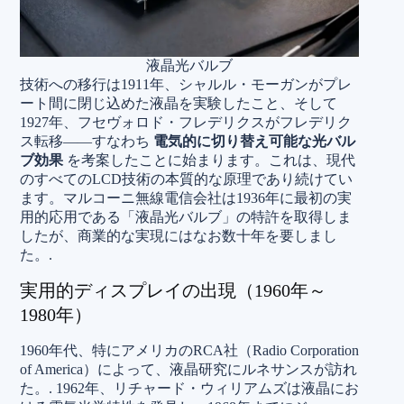
液晶光バルブ
技術への移行は1911年、シャルル・モーガンがプレ
ート間に閉じ込めた液晶を実験したこと、そして
1927年、フセヴォロド・フレデリクスがフレデリク
ス転移——すなわち
電気的に切り替え可能な光バル
ブ効果
を考案したことに始まります。これは、現代
のすべてのLCD技術の本質的な原理であり続けてい
ます。マルコーニ無線電信会社は1936年に最初の実
用的応用である「液晶光バルブ」の特許を取得しま
したが、商業的な実現にはなお数十年を要しまし
た。.
実用的ディスプレイの出現（1960年～
1980年）
1960年代、特にアメリカのRCA社（Radio Corporation
of America）によって、液晶研究にルネサンスが訪れ
た。.
1962年、リチャード・ウィリアムズは液晶にお