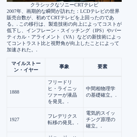
クラシックなソニーCRTテレビ
2007年、画期的な瞬間が訪れた：LCDテレビの世界
販売台数が、初めてCRTテレビを上回ったのであ
る。.
この移行は、製造技術の向上によってコストが
低下し、インフレーン・スイッチング（IPS）やバー
ティカル・アライメント（VA）などの新技術によっ
てコントラスト比と視野角が向上したことによって
加速された。.
マイルストー
事象
要素
ン・イヤー
フリードリ
ヒ・ライニッ
中間相物理学
1888
ツァーが液晶
の基礎確立。.
を発見。.
電気的スイッ
フレデリクス
1927
チング原理の
転移の発見。.
確立。.