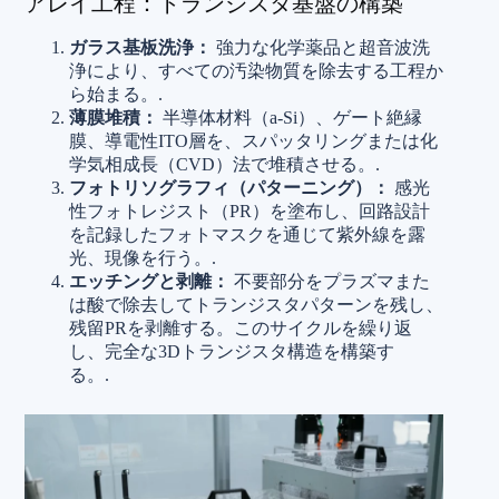
アレイ工程：トランジスタ基盤の構築
ガラス基板洗浄：
強力な化学薬品と超音波洗
浄により、すべての汚染物質を除去する工程か
ら始まる。.
薄膜堆積：
半導体材料（a-Si）、ゲート絶縁
膜、導電性ITO層を、スパッタリングまたは化
学気相成長（CVD）法で堆積させる。.
フォトリソグラフィ（パターニング）：
感光
性フォトレジスト（PR）を塗布し、回路設計
を記録したフォトマスクを通じて紫外線を露
光、現像を行う。.
エッチングと剥離：
不要部分をプラズマまた
は酸で除去してトランジスタパターンを残し、
残留PRを剥離する。このサイクルを繰り返
し、完全な3Dトランジスタ構造を構築す
る。.