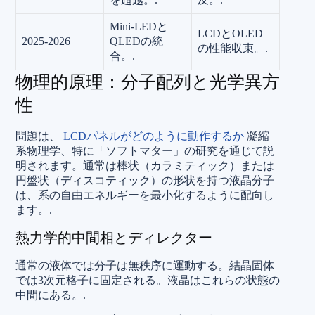
Mini-LEDと
LCDとOLED
2025-2026
QLEDの統
の性能収束。.
合。.
物理的原理：分子配列と光学異方
性
問題は、
LCDパネルがどのように動作するか
凝縮
系物理学、特に「ソフトマター」の研究を通じて説
明されます。通常は棒状（カラミティック）または
円盤状（ディスコティック）の形状を持つ液晶分子
は、系の自由エネルギーを最小化するように配向し
ます。.
熱力学的中間相とディレクター
通常の液体では分子は無秩序に運動する。結晶固体
では3次元格子に固定される。液晶はこれらの状態の
中間にある。.