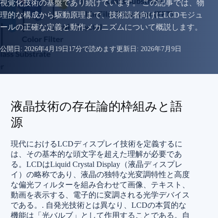
視覚化技術の基盤であり続けています。 この記事では、物
理的な構成から駆動原理まで、技術読者向けにLCDモジュ
ールの正確な定義と動作メカニズムについて概説します。
公開日:
2026年4月19日
17分で読めます
更新日:
2026年7月9日
液晶技術の存在論的枠組みと語
源
現代におけるLCDディスプレイ技術を定義するに
は、その基本的な頭文字を超えた理解が必要であ
る。LCDはLiquid Crystal Display（液晶ディスプレ
イ）の略称であり、液晶の独特な光変調特性と高度
な偏光フィルターを組み合わせて画像、テキスト、
動画を表示する、電子的に変調される光学デバイス
である。.
自発光技術とは異なり、LCDの本質的な
機能は「光バルブ」として作用することである。自