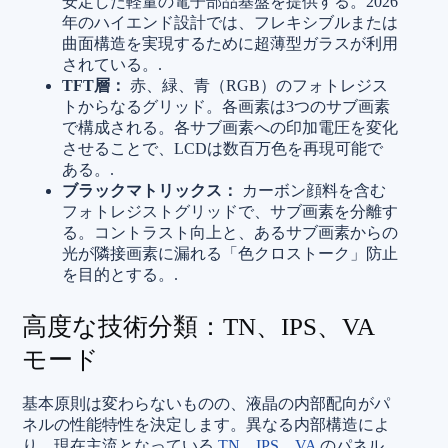
安定した軽量の電子部品基盤を提供する。2026
年のハイエンド設計では、フレキシブルまたは
曲面構造を実現するために超薄型ガラスが利用
されている。.
TFT層：
赤、緑、青（RGB）のフォトレジス
トからなるグリッド。各画素は3つのサブ画素
で構成される。各サブ画素への印加電圧を変化
させることで、LCDは数百万色を再現可能で
ある。.
ブラックマトリックス：
カーボン顔料を含む
フォトレジストグリッドで、サブ画素を分離す
る。コントラスト向上と、あるサブ画素からの
光が隣接画素に漏れる「色クロストーク」防止
を目的とする。.
高度な技術分類：TN、IPS、VA
モード
基本原則は変わらないものの、液晶の内部配向がパ
ネルの性能特性を決定します。異なる内部構造によ
り、現在主流となっている
TN、IPS、VA
のパネル