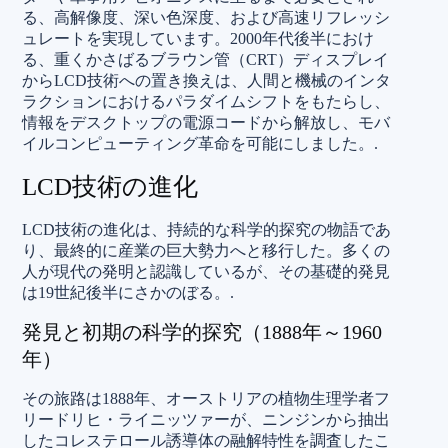
る、高解像度、深い色深度、および高速リフレッシ
ュレートを実現しています。2000年代後半におけ
る、重くかさばるブラウン管（CRT）ディスプレイ
からLCD技術への置き換えは、人間と機械のインタ
ラクションにおけるパラダイムシフトをもたらし、
情報をデスクトップの電源コードから解放し、モバ
イルコンピューティング革命を可能にしました。.
LCD技術の進化
LCD技術の進化は、持続的な科学的探究の物語であ
り、最終的に産業の巨大勢力へと移行した。多くの
人が現代の発明と認識しているが、その基礎的発見
は19世紀後半にさかのぼる。.
発見と初期の科学的探究（1888年～1960
年）
その旅路は1888年、オーストリアの植物生理学者フ
リードリヒ・ライニッツァーが、ニンジンから抽出
したコレステロール誘導体の融解特性を調査したこ