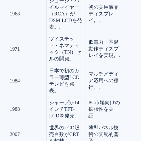
ジョージ・ハ
イルマイヤー
初の実用液晶
1968
（RCA）が
ディスプレ
DSM-LCDを発
イ。.
表。.
ツイステッ
低電力・室温
ド・ネマティ
動作ディスプ
1971
ック（TN）セ
レイを実現。.
ルの開発。.
日本で初のカ
マルチメディ
ラー薄型LCD
ア応用への移
1984
テレビを発
行。.
表。.
シャープが14
PC市場向けの
1988
インチTFT-
拡張性を実
LCDを発売。.
証。.
世界のLCD販
薄型パネル技
2007
売台数がCRT
術の支配的普
を超越。.
及。.