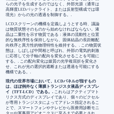
らの光子を生成するのではなく、外部光源（通常は
高輝度LEDバックライト、または反射型構成では環
境光）からの光の透過を制御する。.
LCDスクリーンの機構を定義しようとする時、議論
は物質状態そのものから始めなければならない。液
晶は二重性を示す物質である：液体の流動性と位置
的な無秩序性を保持しながら、固体結晶の長距離配
向秩序と異方性的物理特性を維持する。.
この物質状
態は、しばしば中間相と呼ばれ、外部の電気的刺激
に応答して分子軸の配向を変化させることを可能に
する。.
この配向変化は媒質の光学複屈折を変化さ
せ、これが光の選択的遮断または透過を可能にする
機構である。.
現代の世界市場において、LCDパネルが指すもの
は、ほぼ例外なく薄膜トランジスタ液晶ディスプレ
イ（TFT-LCD）である。.
これらはアクティブマト
リクス方式のディスプレイであり、個々のピクセル
が専用トランジスタによってアドレス指定されるこ
とで、スマートフォンやテレビから医療用診断モニ
ターや軍事用アビオニクスに至るまで必要とされ