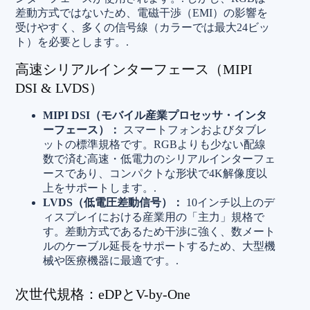
差動方式ではないため、電磁干渉（EMI）の影響を
受けやすく、多くの信号線（カラーでは最大24ビッ
ト）を必要とします。.
高速シリアルインターフェース（MIPI
DSI & LVDS）
MIPI DSI（モバイル産業プロセッサ・インタ
ーフェース）：
スマートフォンおよびタブレ
ットの標準規格です。RGBよりも少ない配線
数で済む高速・低電力のシリアルインターフェ
ースであり、コンパクトな形状で4K解像度以
上をサポートします。.
LVDS（低電圧差動信号）：
10インチ以上のデ
ィスプレイにおける産業用の「主力」規格で
す。差動方式であるため干渉に強く、数メート
ルのケーブル延長をサポートするため、大型機
械や医療機器に最適です。.
次世代規格：eDPとV-by-One