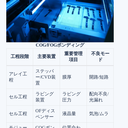
COG/FOGボンディング
重要管理
不良モー
工程段階
主要装置
項目
ド
ステッパ
アレイ工
ー/CVD装
膜厚
開路/短路
程
置
ラビング
ラビング
配向不良/
セル工程
装置
圧力
光漏れ
OFディス
セル工程
液晶量
気泡/ムラ
ペンサー
モジュー
COGボン
位置合わ