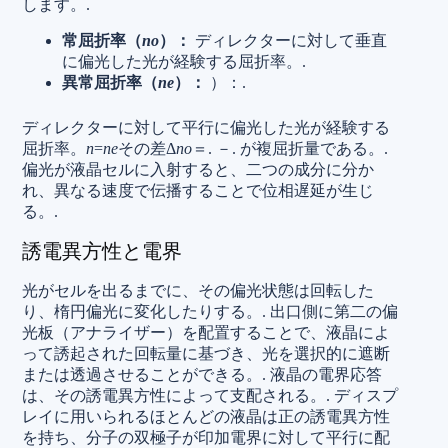
します。.
常屈折率（
n
o
​）：
ディレクターに対して垂直
に偏光した光が経験する屈折率。.
異常屈折率（
n
e
​）：
​）：.
ディレクターに対して平行に偏光した光が経験する
屈折率。
n
=
n
e
その差Δ
n
o
​＝.
​－.
​が複屈折量である。.
偏光が液晶セルに入射すると、二つの成分に分か
れ、異なる速度で伝播することで位相遅延が生じ
る。.
誘電異方性と電界
光がセルを出るまでに、その偏光状態は回転した
り、楕円偏光に変化したりする。.
出口側に第二の偏
光板（アナライザー）を配置することで、液晶によ
って誘起された回転量に基づき、光を選択的に遮断
または透過させることができる。.
液晶の電界応答
は、その誘電異方性によって支配される。.
ディスプ
レイに用いられるほとんどの液晶は正の誘電異方性
を持ち、分子の双極子が印加電界に対して平行に配