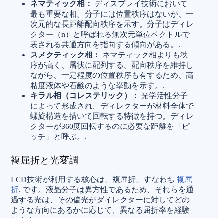
ネマティック相：
ディスプレイ技術において
最も重要な相。分子には位置秩序はないが、一
次元的な長距離配向秩序を示す。分子はディレ
クター（n）と呼ばれる無次元単位ベクトルで
表される共通方向を指向する傾向がある。.
スメクティック相：
ネマティック相よりも秩
序が高く、層状に配列する。配向秩序を維持し
ながら、一定程度の位置秩序も有するため、高
粘度液体や石鹸のような挙動を示す。.
キラル相（コレステリック）：
光学活性分子
によって形成され、ディレクターが材料全体で
螺旋構造を描いて回転する特徴を持つ。ディレ
クターが360度回転するのに必要な距離を「ピ
ッチ」と呼ぶ。.
複屈折と光変調
LCD技術が利用する核心は、複屈折、すなわち
複屈
折
. です。液晶分子は異方性であるため、それらを通
過する光は、その偏光がダイレクターに対してどの
ような方向にあるかに応じて、異なる屈折率を経験