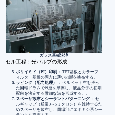
ガラス基板洗浄
セル工程：光バルブの形成
ポリイミド（PI）印刷：
TFT基板とカラーフ
ィルター基板の両方に薄いPI層を塗布する。.
ラビング（配向処理）：
ベルベット布を張っ
た回転ドラムでPI層を摩擦し、液晶分子の初期
配向を決定する微細な溝を形成する。.
スペーサ散布とシーラントパターニング：
セ
ルギャップ（通常3～5ミクロン）を維持するた
めスペーサを散布し、周縁部にエポキシ系シー
ラントを塗布する。.