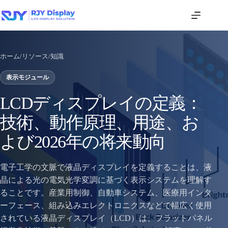
ホーム
/
リソース
/
知識
表示モジュール
LCDディスプレイの定義：
技術、動作原理、用途、お
よび2026年の将来動向
電子工学の文脈で液晶ディスプレイを定義することは、液
晶による光の電気光学変調に基づく表示システムを理解す
ることです。産業用制御、自動車システム、医療用インタ
ーフェース、組み込みエレクトロニクスなどで幅広く使用
されている液晶ディスプレイ（LCD）は、フラットパネル