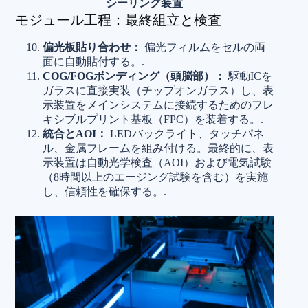
シーリング装置
モジュール工程：最終組立と検査
偏光板貼り合わせ：
偏光フィルムをセルの両
面に自動貼付する。.
COG/FOGボンディング（頭脳部）：
駆動ICを
ガラスに直接実装（チップオンガラス）し、表
示装置をメインシステムに接続するためのフレ
キシブルプリント基板（FPC）を装着する。.
統合とAOI：
LEDバックライト、タッチパネ
ル、金属フレームを組み付ける。最終的に、表
示装置は自動光学検査（AOI）および電気試験
（8時間以上のエージング試験を含む）を実施
し、信頼性を確保する。.