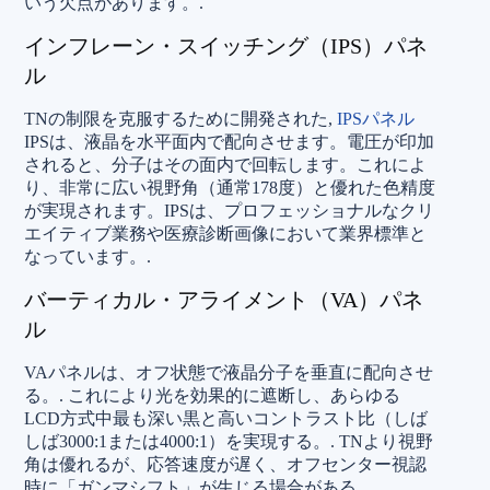
いう欠点があります。.
インフレーン・スイッチング（IPS）パネ
ル
TNの制限を克服するために開発された,
IPSパネル
IPSは、液晶を水平面内で配向させます。電圧が印加
されると、分子はその面内で回転します。これによ
り、非常に広い視野角（通常178度）と優れた色精度
が実現されます。IPSは、プロフェッショナルなクリ
エイティブ業務や医療診断画像において業界標準と
なっています。.
バーティカル・アライメント（VA）パネ
ル
VAパネルは、オフ状態で液晶分子を垂直に配向させ
る。.
これにより光を効果的に遮断し、あらゆる
LCD方式中最も深い黒と高いコントラスト比（しば
しば3000:1または4000:1）を実現する。.
TNより視野
角は優れるが、応答速度が遅く、オフセンター視認
時に「ガンマシフト」が生じる場合がある。.