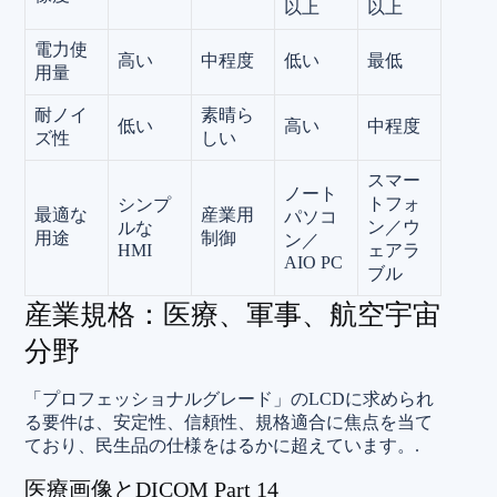
以上
以上
電力使
高い
中程度
低い
最低
用量
耐ノイ
素晴ら
低い
高い
中程度
ズ性
しい
スマー
ノート
トフォ
シンプ
最適な
産業用
パソコ
ン／ウ
ルな
用途
制御
ン／
HMI
ェアラ
AIO PC
ブル
産業規格：医療、軍事、航空宇宙
分野
「プロフェッショナルグレード」のLCDに求められ
る要件は、安定性、信頼性、規格適合に焦点を当て
ており、民生品の仕様をはるかに超えています。.
医療画像とDICOM Part 14