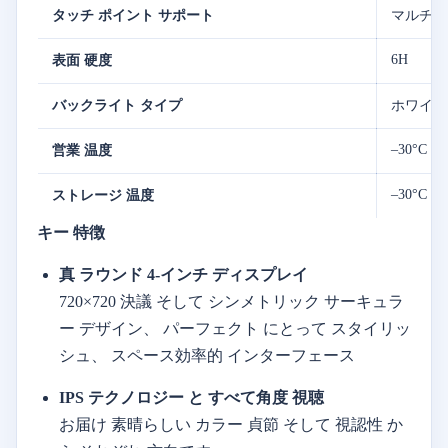
タッチ
ポイント
サポート
マルチ
タ
6H
表面
硬度
バックライト
タイプ
ホワイ
–
30°
C ~ 
営業
温度
–
30°
C ~ 
ストレージ
温度
キー
特徴
真
ラウンド
4-
インチ
ディスプレイ
720×
720
決議
そして
シンメトリック
サーキュラ
ー
デザイン、
パーフェクト
にとって
スタイリッ
シュ、
スペース
効率的
インターフェース
IPS
テクノロジー
と
すべて
角度
視聴
お届け
素晴らしい
カラー
貞節
そして
視認性
か