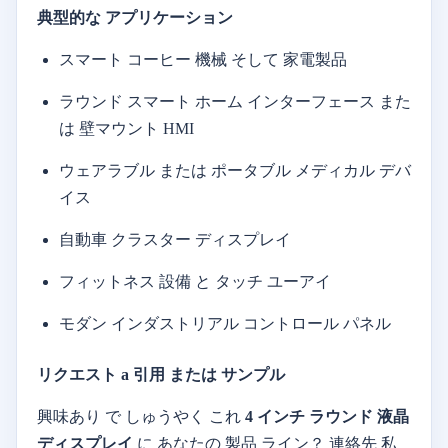
典型的な
アプリケーション
スマート
コーヒー
機械
そして
家電製品
ラウンド
スマート
ホーム
インターフェース
また
は
壁
マウント
HMI
ウェアラブル
または
ポータブル
メディカル
デバ
イス
自動車
クラスター
ディスプレイ
フィットネス
設備
と
タッチ
ユーアイ
モダン
インダストリアル
コントロール
パネル
リクエスト
a
引用
または
サンプル
興味あり
で
しゅうやく
これ
4
インチ
ラウンド
液晶
ディスプレイ
に
あなたの
製品
ライン？
連絡先
私