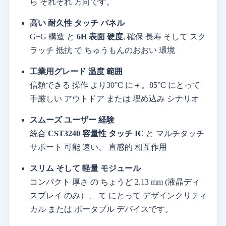
ら
それぞれ
方向です。
高い
耐久性
タッチ
パネル
G+
G
構造
と
6H
表面
硬度
,
確保
長寿
そして
スク
ラッチ
抵抗
で
ちゅうもんのおおい
環境
工業用
グレード
温度
範囲
信頼できる
操作
より
30°
C
に＋。
85°
C
にとって
手厳しい
アウトドア
または
埋め込み
シナリオ
スムーズ
ユーザー
経験
統合
CST3240
容量性
タッチ
IC
と
マルチ
タッチ
サポート
可能
速い、
直感的
相互作用
スリム
そして
軽量
モジュール
コンパクト
厚さ
の
ちょうど
2.13
mm (
液晶ディ
スプレイ
のみ）、
て
にとって
デザイン
クリティ
カル
または
ポータブル
デバイスです。