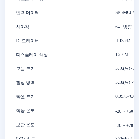
SPI/MCU/R
입력 데이터
시야각
6시 방향
ILI9342
IC 드라이버
16.7 M
디스플레이 색상
57.6(W)×50.
모듈 크기
52.8(W) ×39
활성 영역
0.0975×0.09
픽셀 크기
작동 온도
-20 ~ +60 ℃
보관 온도
-30 ~ +70 ℃
300cd/m²