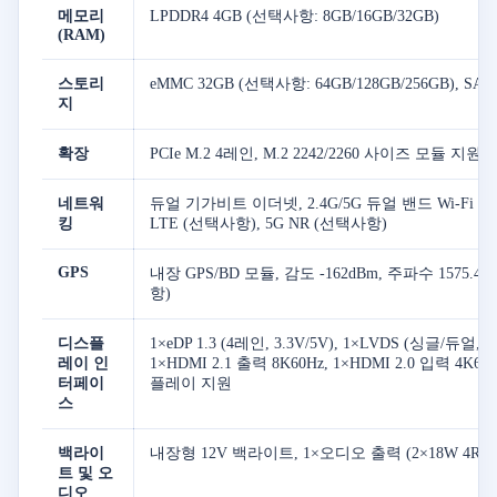
메모리
LPDDR4 4GB (선택사항: 8GB/16GB/32GB)
(RAM)
스토리
eMMC 32GB (선택사항: 64GB/128GB/256GB), SA
지
확장
PCIe M.2 4레인, M.2 2242/2260 사이즈 모듈 지원
네트워
듀얼 기가비트 이더넷, 2.4G/5G 듀얼 밴드 Wi-Fi (Wi
킹
LTE (선택사항), 5G NR (선택사항)
GPS
내장 GPS/BD 모듈, 감도 -162dBm, 주파수 1575.4
항)
디스플
1×eDP 1.3 (4레인, 3.3V/5V), 1×LVDS (싱글/듀얼, 6/
레이 인
1×HDMI 2.1 출력 8K60Hz, 1×HDMI 2.0 입력 4K60
터페이
플레이 지원
스
백라이
내장형 12V 백라이트, 1×오디오 출력 (2×18W 4R)
트 및 오
디오