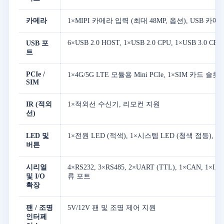
카메라
1×MIPI 카메라 입력 (최대 48MP, 옵션), USB 카메
6×USB 2.0 HOST, 1×USB 2.0 CPU, 1×USB 3.0 CPU
USB 포
트
PCIe /
1×4G/5G LTE 모듈용 Mini PCIe, 1×SIM 카드 슬롯,
SIM
IR (적외
1×적외선 수신기, 리모컨 지원
선)
LED 및
1×전원 LED (적색), 1×시스템 LED (청색 점등)
버튼
시리얼
4×RS232, 3×RS485, 2×UART (TTL), 1×CAN, 1×I2
및 I/O
류 포트
확장
팬 / 조명
5V/12V 팬 및 조명 제어 지원
인터페