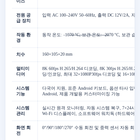
이스
전원 공
입력 AC 100–240V 50–60Hz, 출력 DC 12V/2
급 장치
작동 환
동작 온도: -10
70 °C, 보관 온도: -20
70 °C, 보관 습도
경
160×105×20 mm
치수
멀티미
8K 60fps H.265/H.264 디코딩, 8K 30fps H.26
디어
딩/인코딩, 최대 32×1080P30fps 디코딩 및 16×108
시스템
다국어 지원, 표준 Android 키보드, 옵션 타사 입
기능
Android, 제품 개발용 커스터마이징 가능
시스템
실시간 원격 모니터링, 자동 시스템 복구, 7×24시간
관리
Wi-Fi 디스플레이, 소프트웨어 워치독 (하드웨어 옵
화면 회
0°/90°/180°/270° 수동 회전 및 중력 센서 자동 회
전