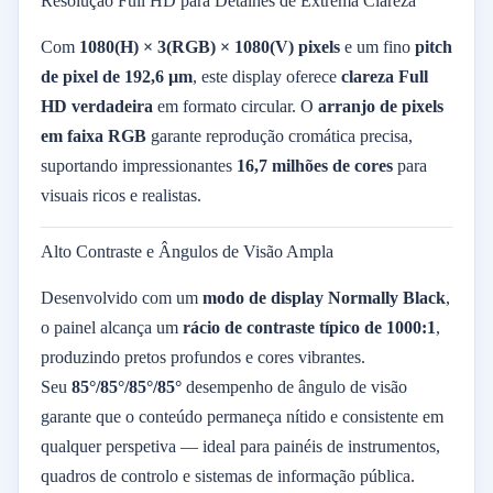
Resolução Full HD para Detalhes de Extrema Clareza
Com
1080(H) × 3(RGB) × 1080(V) pixels
e um fino
pitch
de pixel de 192,6 µm
, este display oferece
clareza Full
HD verdadeira
em formato circular. O
arranjo de pixels
em faixa RGB
garante reprodução cromática precisa,
suportando impressionantes
16,7 milhões de cores
para
visuais ricos e realistas.
Alto Contraste e Ângulos de Visão Ampla
Desenvolvido com um
modo de display Normally Black
,
o painel alcança um
rácio de contraste típico de 1000:1
,
produzindo pretos profundos e cores vibrantes.
Seu
85°/85°/85°/85°
desempenho de ângulo de visão
garante que o conteúdo permaneça nítido e consistente em
qualquer perspetiva — ideal para painéis de instrumentos,
quadros de controlo e sistemas de informação pública.