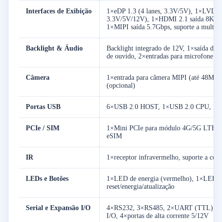
Interfaces de Exibição
1×eDP 1.3 (4 lanes, 3.3V/5V), 1×LVDS (
3.3V/5V/12V), 1×HDMI 2.1 saída 8K60
1×MIPI saída 5.7Gbps, suporte a multi-d
Backlight & Áudio
Backlight integrado de 12V, 1×saída de 
de ouvido, 2×entradas para microfone
Câmera
1×entrada para câmera MIPI (até 48MP, 
(opcional)
Portas USB
6×USB 2.0 HOST, 1×USB 2.0 CPU, 1×
PCIe / SIM
1×Mini PCIe para módulo 4G/5G LTE, 1×
eSIM
IR
1×receptor infravermelho, suporte a con
LEDs e Botões
1×LED de energia (vermelho), 1×LED do 
reset/energia/atualização
Serial e Expansão I/O
4×RS232, 3×RS485, 2×UART (TTL), 1
I/O, 4×portas de alta corrente 5/12V