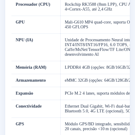
Processador (CPU)
Rockchip RK3588 (8nm LPP), CPU ARM 
4×Cortex-A55, até 2,4 GHz
GPU
Mali-G610 MP4 quad-core, suporta Op
450 GFLOPS
NPU (IA)
Unidade de Processamento Neural integra
INT4/INT8/INT16/FP16, 6.0 TOPS, com
Caffe/MxNet/TensorFlow/TF Lite/ONNX/D
desenvolvimento AI
Memória (RAM)
LPDDR4 4GB (opções: 8GB/16GB/32G
Armazenamento
eMMC 32GB (opções: 64GB/128GB/256
Expansão
PCIe M.2 4 lanes, suporta módulos de 
Conectividade
Ethernet Dual Gigabit, Wi-Fi dual-band
Bluetooth 5.0, 4G LTE (opcional), 5G N
GPS
Módulo GPS/BD integrado, sensibilidad
20 canais, precisão <10 m (opcional)