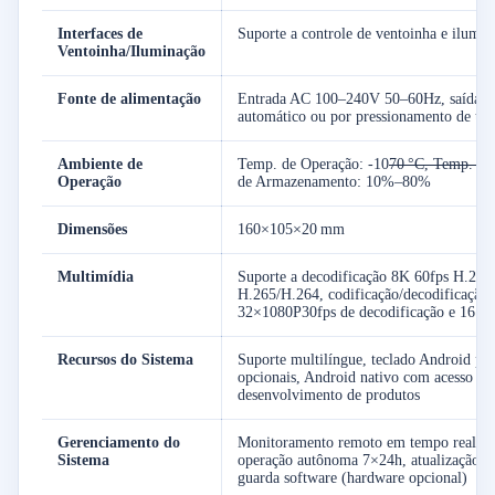
Interfaces de
Suporte a controle de ventoinha e ilum
Ventoinha/Iluminação
Fonte de alimentação
Entrada AC 100–240V 50–60Hz, saída D
automático ou por pressionamento de tec
Ambiente de
Temp. de Operação: -10
70 °C, Temp. de
Operação
de Armazenamento: 10%–80%
Dimensões
160×105×20 mm
Multimídia
Suporte a decodificação 8K 60fps H.265
H.265/H.264, codificação/decodificação
32×1080P30fps de decodificação e 16×1
Recursos do Sistema
Suporte multilíngue, teclado Android pad
opcionais, Android nativo com acesso roo
desenvolvimento de produtos
Gerenciamento do
Monitoramento remoto em tempo real, re
Sistema
operação autônoma 7×24h, atualização r
guarda software (hardware opcional)