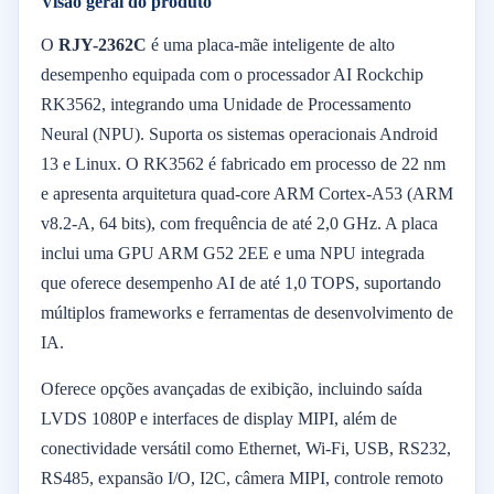
Visão geral do produto
O
RJY-2362C
é uma placa-mãe inteligente de alto
desempenho equipada com o processador AI Rockchip
RK3562, integrando uma Unidade de Processamento
Neural (NPU). Suporta os sistemas operacionais Android
13 e Linux. O RK3562 é fabricado em processo de 22 nm
e apresenta arquitetura quad-core ARM Cortex-A53 (ARM
v8.2-A, 64 bits), com frequência de até 2,0 GHz. A placa
inclui uma GPU ARM G52 2EE e uma NPU integrada
que oferece desempenho AI de até 1,0 TOPS, suportando
múltiplos frameworks e ferramentas de desenvolvimento de
IA.
Oferece opções avançadas de exibição, incluindo saída
LVDS 1080P e interfaces de display MIPI, além de
conectividade versátil como Ethernet, Wi-Fi, USB, RS232,
RS485, expansão I/O, I2C, câmera MIPI, controle remoto