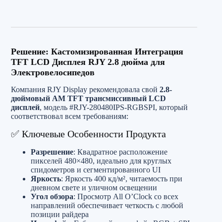
Решение: Кастомизированная Интеграция
TFT LCD Дисплея RJY 2.8 дюйма для
Электровелосипедов
Компания RJY Display рекомендовала свой
2.8-
дюймовый AM TFT трансмиссивный LCD
дисплей
, модель #RJY-280480IPS-RGBSPI, который
соответствовал всем требованиям:
✅ Ключевые Особенности Продукта
Разрешение
: Квадратное расположение
пикселей 480×480, идеально для круглых
спидометров и сегментированного UI
Яркость
: Яркость 400 кд/м², читаемость при
дневном свете и уличном освещении
Угол обзора
: Просмотр All O’Clock со всех
направлений обеспечивает четкость с любой
позиции райдера