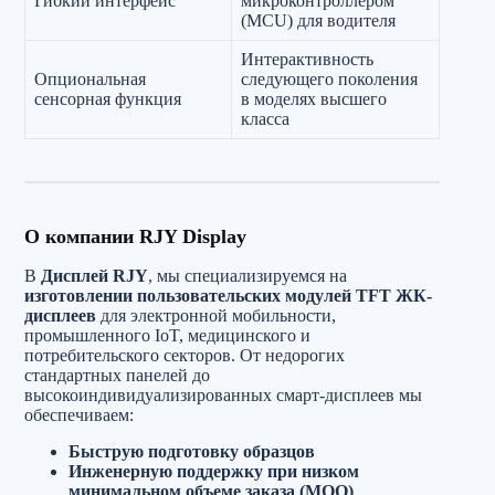
Гибкий интерфейс
микроконтроллером
(MCU) для водителя
Интерактивность
Опциональная
следующего поколения
сенсорная функция
в моделях высшего
класса
О компании RJY Display
В
Дисплей RJY
, мы специализируемся на
изготовлении пользовательских модулей TFT ЖК-
дисплеев
для электронной мобильности,
промышленного IoT, медицинского и
потребительского секторов. От недорогих
стандартных панелей до
высокоиндивидуализированных смарт-дисплеев мы
обеспечиваем:
Быструю подготовку образцов
Инженерную поддержку при низком
минимальном объеме заказа (MOQ)