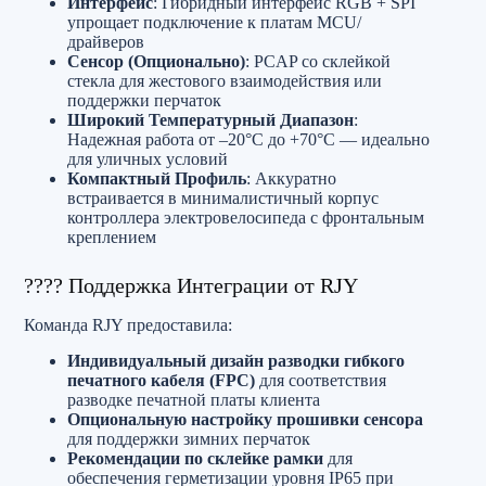
Интерфейс
: Гибридный интерфейс RGB + SPI
упрощает подключение к платам MCU/
драйверов
Сенсор (Опционально)
: PCAP со склейкой
стекла для жестового взаимодействия или
поддержки перчаток
Широкий Температурный Диапазон
:
Надежная работа от –20°C до +70°C — идеально
для уличных условий
Компактный Профиль
: Аккуратно
встраивается в минималистичный корпус
контроллера электровелосипеда с фронтальным
креплением
???? Поддержка Интеграции от RJY
Команда RJY предоставила:
Индивидуальный дизайн разводки гибкого
печатного кабеля (FPC)
для соответствия
разводке печатной платы клиента
Опциональную настройку прошивки сенсора
для поддержки зимних перчаток
Рекомендации по склейке рамки
для
обеспечения герметизации уровня IP65 при