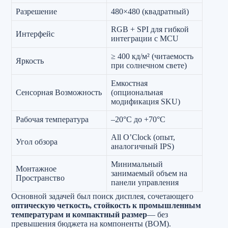
Разрешение
480×480 (квадратный)
RGB + SPI для гибкой
Интерфейс
интеграции с MCU
≥ 400 кд/м² (читаемость
Яркость
при солнечном свете)
Емкостная
Сенсорная Возможность
(опциональная
модификация SKU)
Рабочая температура
–20°C до +70°C
All O’Clock (опыт,
Угол обзора
аналогичный IPS)
Минимальный
Монтажное
занимаемый объем на
Пространство
панели управления
Основной задачей был поиск дисплея, сочетающего
оптическую четкость, стойкость к промышленным
температурам и компактный размер
— без
превышения бюджета на компоненты (BOM).