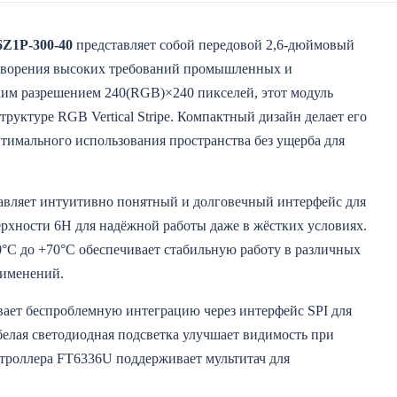
Z1P-300-40
представляет собой передовой 2,6-дюймовый
етворения высоких требований промышленных и
им разрешением 240(RGB)×240 пикселей, этот модуль
труктуре RGB Vertical Stripe. Компактный дизайн делает его
имального использования пространства без ущерба для
тавляет интуитивно понятный и долговечный интерфейс для
рхности 6H для надёжной работы даже в жёстких условиях.
°C до +70°C обеспечивает стабильную работу в различных
рименений.
вает беспроблемную интеграцию через интерфейс SPI для
елая светодиодная подсветка улучшает видимость при
нтроллера FT6336U поддерживает мультитач для