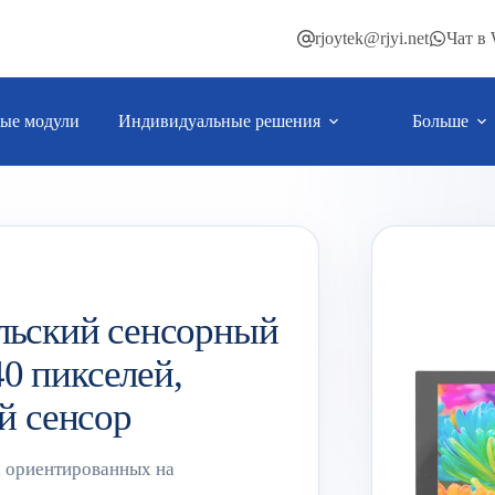
rjoytek@rjyi.net
Чат в
ые модули
Индивидуальные решения
Больше
льский сенсорный
0 пикселей,
й сенсор
, ориентированных на