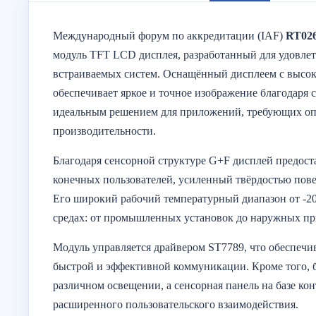
Международный форум по аккредитации (IAF)
RT026
модуль TFT LCD дисплея, разработанный для удовл
встраиваемых систем. Оснащённый дисплеем с высок
обеспечивает яркое и точное изображение благодаря с
идеальным решением для приложений, требующих опт
производительности.
Благодаря сенсорной структуре G+F дисплей предос
конечных пользователей, усиленный твёрдостью пове
Его широкий рабочий температурный диапазон от -20
средах: от промышленных установок до наружных п
Модуль управляется драйвером ST7789, что обеспечи
быстрой и эффективной коммуникации. Кроме того, б
различном освещении, а сенсорная панель на базе ко
расширенного пользовательского взаимодействия.