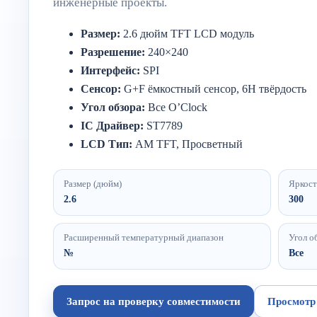
инженерные проекты.
Размер:
2.6
дюйм
TFT
LCD
модуль
Разрешение:
240×
240
Интерфейс:
SPI
Сенсор:
G+
F
ёмкостный
сенсор,
6H
твёрдость
Угол
обзора:
Все
O’Clock
IC
Драйвер:
ST7789
LCD
Тип:
AM
TFT,
Просветный
Размер (дюйм)
Яркост
2.6
300
Расширенный температурный диапазон
Угол о
№
Все
Запрос на проверку совместимости
Просмотр