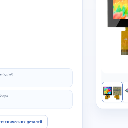
ь (кд/м²)
бзора
 технических деталей