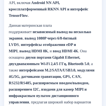
API, включая
Android NN API,
кроссплатформенный RKNN API и интерфейс
TensorFlow
.
Данная материнская плата
поддерживает
независимый вывод на несколько
экранов
,
вывод 1080P через 6/8-битный
LVDS
,
интерфейсы отображения eDP и
MIPI
,
вывод HDMI 8K
, и
ввод HDMI 4K
. Она
оснащена
двумя портами Gigabit Ethernet,
двухдиапазонным Wi-Fi 2,4/5 ГГц, Bluetooth 5.0
, а
также
интерфейсами M.2/SATA/USB3.0, модулями
4G/5G, датчиками гравитации, GPS, CAN,
RS232/RS485, расширяемым вводом/выводом,
расширением I2C, входами для камер MIPI и
инфракрасным пультом дистанционного
управления
, предлагая широкий набор вариантов