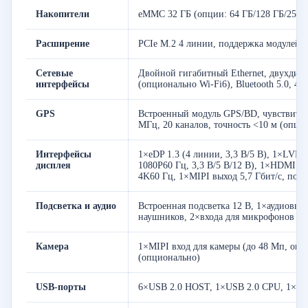
Накопители
eMMC 32 ГБ (опции: 64 ГБ/128 ГБ/256 
Расширение
PCIe M.2 4 линии, поддержка модулей 
Сетевые
Двойной гигабитный Ethernet, двухдиап
интерфейсы
(опционально Wi-Fi6), Bluetooth 5.0, 4
GPS
Встроенный модуль GPS/BD, чувствитель
МГц, 20 каналов, точность <10 м (опци
Интерфейсы
1×eDP 1.3 (4 линии, 3,3 В/5 В), 1×LVDS
дисплея
1080P60 Гц, 3,3 В/5 В/12 В), 1×HDMI 2
4K60 Гц, 1×MIPI выход 5,7 Гбит/с, под
Подсветка и аудио
Встроенная подсветка 12 В, 1×аудиовыхо
наушников, 2×входа для микрофонов
Камера
1×MIPI вход для камеры (до 48 Мп, оп
(опционально)
USB-порты
6×USB 2.0 HOST, 1×USB 2.0 CPU, 1×US