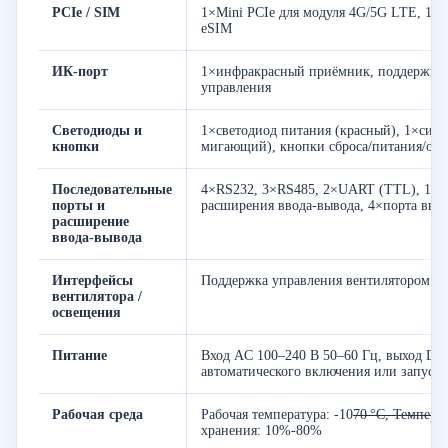
PCIe / SIM
1×Mini PCIe для модуля 4G/5G LTE, 1×с
eSIM
ИК-порт
1×инфракрасный приёмник, поддержка 
управления
Светодиоды и
1×светодиод питания (красный), 1×сист
кнопки
мигающий), кнопки сброса/питания/об
Последовательные
4×RS232, 3×RS485, 2×UART (TTL), 1×C
порты и
расширения ввода-вывода, 4×порта высо
расширение
ввода-вывода
Интерфейсы
Поддержка управления вентилятором и 
вентилятора /
освещения
Питание
Вход AC 100–240 В 50–60 Гц, выход DC 
автоматического включения или запуск
Рабочая среда
Рабочая температура: -10
70 °C, Темпера
хранения: 10%-80%