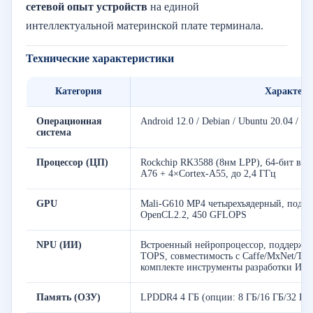
сетевой опыт устройств
на единой
интеллектуальной материнской плате терминала.
Технические характеристики
Категория
Характери
Операционная
Android 12.0 / Debian / Ubuntu 20.04 / U
система
Процессор (ЦП)
Rockchip RK3588 (8нм LPP), 64-бит во
A76 + 4×Cortex-A55, до 2,4 ГГц
GPU
Mali-G610 MP4 четырехъядерный, подд
OpenCL2.2, 450 GFLOPS
NPU (ИИ)
Встроенный нейропроцессор, поддержка
TOPS, совместимость с Caffe/MxNet/Ten
комплекте инструменты разработки ИИ
Память (ОЗУ)
LPDDR4 4 ГБ (опции: 8 ГБ/16 ГБ/32 ГБ