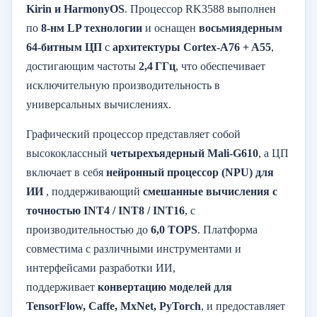
Kirin и HarmonyOS
. Процессор RK3588 выполнен
по
8-нм LP технологии
и оснащен
восьмиядерным
64-битным ЦП
с
архитектуры Cortex-A76 + A55
,
достигающим частоты
2,4 ГГц
, что обеспечивает
исключительную производительность в
универсальных вычислениях.
Графический процессор представляет собой
высококлассный
четырехъядерный Mali-G610
, а ЦП
включает в себя
нейронный процессор (NPU) для
ИИ
, поддерживающий
смешанные вычисления с
точностью INT4 / INT8 / INT16
, с
производительностью до
6,0 TOPS
. Платформа
совместима с различными инструментами и
интерфейсами разработки ИИ,
поддерживает
конвертацию моделей для
TensorFlow, Caffe, MxNet, PyTorch
, и предоставляет