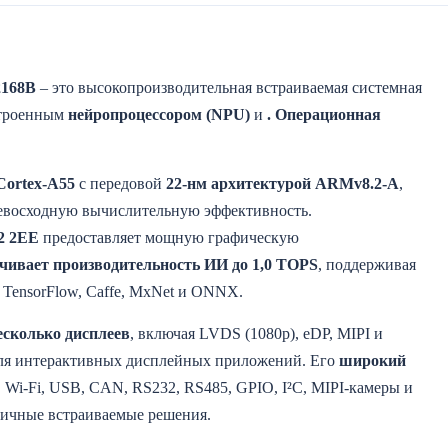
2168B
– это высокопроизводительная встраиваемая системная
троенным
нейропроцессором (NPU)
и
. Операционная
Cortex-A55
с передовой
22-нм архитектурой ARMv8.2-A
,
евосходную вычислительную эффективность.
2 2EE
предоставляет мощную графическую
ечивает производительность ИИ до 1,0 TOPS
, поддерживая
 TensorFlow, Caffe, MxNet и ONNX.
есколько дисплеев
, включая LVDS (1080p), eDP, MIPI и
для интерактивных дисплейных приложений. Его
широкий
, Wi-Fi, USB, CAN, RS232, RS485, GPIO, I²C, MIPI-камеры и
личные встраиваемые решения.