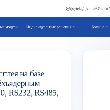
rjoytek@rjyi.net
Чат в
ые модули
Индивидуальные решения
Больше
плея на базе
ёхъядерным
0, RS232, RS485,