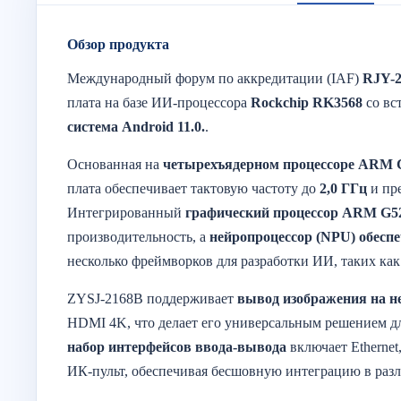
Обзор продукта
Международный форум по аккредитации (IAF)
RJY-
плата на базе ИИ-процессора
Rockchip RK3568
со вс
система Android 11.0.
.
Основанная на
четырехъядерном процессоре ARM 
плата обеспечивает тактовую частоту до
2,0 ГГц
и пр
Интегрированный
графический процессор ARM G5
производительность, а
нейропроцессор (NPU) обесп
несколько фреймворков для разработки ИИ, таких как
ZYSJ-2168B поддерживает
вывод изображения на н
HDMI 4K, что делает его универсальным решением 
набор интерфейсов ввода-вывода
включает Ethernet
ИК-пульт, обеспечивая бесшовную интеграцию в раз