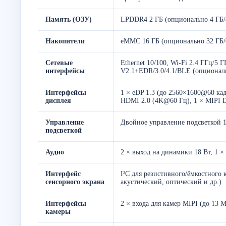
Память (ОЗУ)
LPDDR4 2 ГБ (опционально 4 ГБ/8
Накопители
eMMC 16 ГБ (опционально 32 ГБ/6
Сетевые
Ethernet 10/100, Wi-Fi 2.4 ГГц/5
интерфейсы
V2.1+EDR/3.0/4.1/BLE (опционал
Интерфейсы
1 × eDP 1.3 (до 2560×1600@60 кадр
дисплея
HDMI 2.0 (4K@60 Гц), 1 × MIPI D
Управление
Двойное управление подсветкой 
подсветкой
Аудио
2 × выход на динамики 18 Вт, 1 ×
Интерфейс
I²C для резистивного/ёмкостного
сенсорного экрана
акустический, оптический и др.)
Интерфейсы
2 × входа для камер MIPI (до 13
камеры