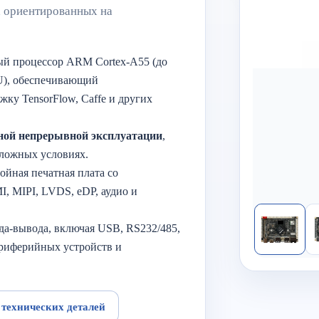
, ориентированных на
ый процессор ARM Cortex-A55 (до
U), обеспечивающий
ржку TensorFlow, Caffe и других
ной непрерывной эксплуатации
,
сложных условиях.
лойная печатная плата со
, MIPI, LVDS, eDP, аудио и
да-вывода, включая USB, RS232/485,
риферийных устройств и
 технических деталей