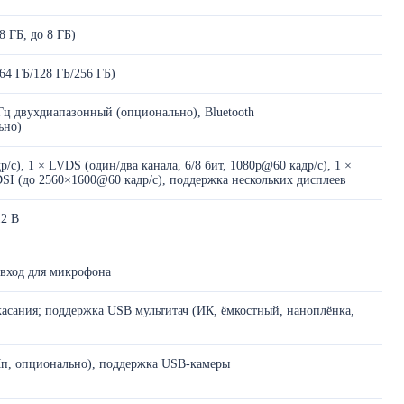
 ГБ, до 8 ГБ)
4 ГБ/128 ГБ/256 ГБ)
 ГГц двухдиапазонный (опционально), Bluetooth
ьно)
/с), 1 × LVDS (один/два канала, 6/8 бит, 1080p@60 кадр/с), 1 ×
SI (до 2560×1600@60 кадр/с), поддержка нескольких дисплеев
12 В
 вход для микрофона
 касания; поддержка USB мультитач (ИК, ёмкостный, наноплёнка,
 Мп, опционально), поддержка USB-камеры