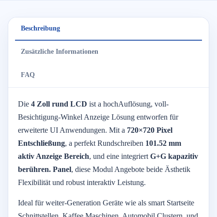
Beschreibung
Zusätzliche Informationen
FAQ
Die
4
Zoll
rund
LCD
ist
a
hoch
Auflösung,
voll-
Besichtigung-
Winkel
Anzeige
Lösung
entworfen
für
erweiterte
UI
Anwendungen.
Mit
a
720×
720
Pixel
Entschließung
,
a
perfekt
Rundschreiben
101.52
mm
aktiv
Anzeige
Bereich
,
und
eine
integriert
G+
G
kapazitiv
berühren.
Panel
,
diese
Modul
Angebote
beide
Ästhetik
Flexibilität
und
robust
interaktiv
Leistung.
Ideal
für
weiter-
Generation
Geräte
wie
als
smart
Startseite
Schnittstellen,
Kaffee
Maschinen,
Automobil
Clustern,
und