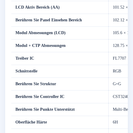
LCD
Aktiv
Bereich (
AA)
101.52 ×
10
Berühren Sie
Panel
Einsehen
Bereich
102.12 ×
10
Modul
Abmessungen (
LCD)
105.6 ×
10
Modul +
CTP
Abmessungen
128.75 ×
1
Treiber
IC
FL7707
Schnittstelle
RGB
Berühren Sie
Struktur
G+
G
Berühren Sie
Controller
IC
CST3240
Berühren Sie
Punkte
Unterstützt
Multi-
Berüh
Oberfläche
Härte
6H