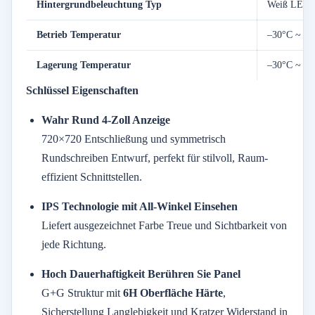
Hintergrundbeleuchtung
Typ
Weiß
LED
Betrieb
Temperatur
–
30°
C ~ +
8
Lagerung
Temperatur
–
30°
C ~ +
8
Schlüssel
Eigenschaften
Wahr
Rund
4-
Zoll
Anzeige
720×
720
Entschließung
und
symmetrisch
Rundschreiben
Entwurf,
perfekt
für
stilvoll,
Raum-
effizient
Schnittstellen.
IPS
Technologie
mit
All-
Winkel
Einsehen
Liefert
ausgezeichnet
Farbe
Treue
und
Sichtbarkeit
von
jede
Richtung.
Hoch
Dauerhaftigkeit
Berühren Sie
Panel
G+
G
Struktur
mit
6H
Oberfläche
Härte
,
Sicherstellung
Langlebigkeit
und
Kratzer
Widerstand
in