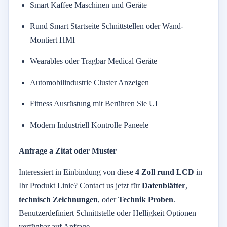
Smart
Kaffee
Maschinen
und
Geräte
Rund
Smart
Startseite
Schnittstellen
oder
Wand-
Montiert
HMI
Wearables
oder
Tragbar
Medical
Geräte
Automobilindustrie
Cluster
Anzeigen
Fitness
Ausrüstung
mit
Berühren Sie
UI
Modern
Industriell
Kontrolle
Paneele
Anfrage
a
Zitat
oder
Muster
Interessiert
in
Einbindung von
diese
4
Zoll
rund
LCD
in
Ihr
Produkt
Linie?
Contact
us
jetzt
für
Datenblätter
,
technisch
Zeichnungen
,
oder
Technik
Proben
.
Benutzerdefiniert
Schnittstelle
oder
Helligkeit
Optionen
verfügbar
auf
Anfrage.