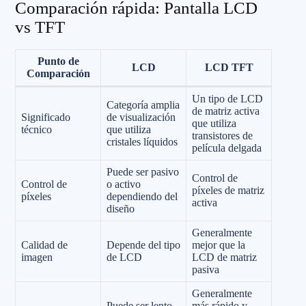
Comparación rápida: Pantalla LCD
vs TFT
Punto de
LCD
LCD TFT
Comparación
Un tipo de LCD
Categoría amplia
de matriz activa
Significado
de visualización
que utiliza
técnico
que utiliza
transistores de
cristales líquidos
película delgada
Puede ser pasivo
Control de
Control de
o activo
píxeles de matriz
píxeles
dependiendo del
activa
diseño
Generalmente
Calidad de
Depende del tipo
mejor que la
imagen
de LCD
LCD de matriz
pasiva
Generalmente
Puede ser lento
más rápido y