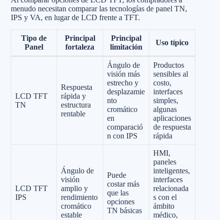
menudo necesitan comparar las tecnologías de panel TN,
IPS y VA, en lugar de LCD frente a TFT.
Tipo de
Principal
Principal
Uso típico
Panel
fortaleza
limitación
Ángulo de
Productos
visión más
sensibles al
estrecho y
costo,
Respuesta
desplazamie
interfaces
LCD TFT
rápida y
nto
simples,
TN
estructura
cromático
algunas
rentable
en
aplicaciones
comparació
de respuesta
n con IPS
rápida
HMI,
paneles
Ángulo de
inteligentes,
Puede
visión
interfaces
costar más
LCD TFT
amplio y
relacionada
que las
IPS
rendimiento
s con el
opciones
cromático
ámbito
TN básicas
estable
médico,