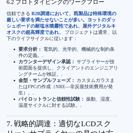
6.2 プロトタイピングのワークフロー
信頼できる
B2B調達において、既製品は特殊環境の
厳しい要求を満たせないことが多い。ヨットのダッ
シュボードの耐塩水噴霧性であれ、屋外デジタルキ
オスクの超高輝度であれ、
プロジェクトは通常、以
下のライフサイクルに従います：
要求分析：
電気的、光学的、機械的な制約条
件の定義。.
カウンターデザイン承認：
サプライヤーが技
術図面を提供し、クライアントのエンジニアリ
ングチームが検証。.
金型・サンプルフェーズ：
カスタムガラスま
たはFPCの作成（NRE—非反復技術費用が発
生）。.
パイロットランと信頼性試験：
振動、湿度、
温度サイクルに対する試験。.
7. 戦略的調達：適切なLCDスク