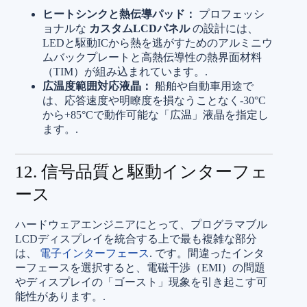
ヒートシンクと熱伝導パッド：
プロフェッシ
ョナルな
カスタムLCDパネル
の設計には、
LEDと駆動ICから熱を逃がすためのアルミニウ
ムバックプレートと高熱伝導性の熱界面材料
（TIM）が組み込まれています。.
広温度範囲対応液晶：
船舶や自動車用途で
は、応答速度や明瞭度を損なうことなく-30°C
から+85°Cで動作可能な「広温」液晶を指定し
ます。.
12. 信号品質と駆動インターフェ
ース
ハードウェアエンジニアにとって、プログラマブル
LCDディスプレイを統合する上で最も複雑な部分
は、
電子インターフェース
. です。間違ったインタ
ーフェースを選択すると、電磁干渉（EMI）の問題
やディスプレイの「ゴースト」現象を引き起こす可
能性があります。.