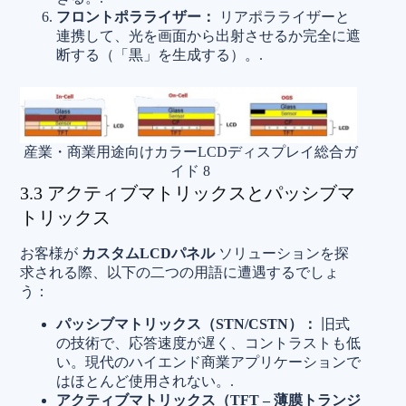
フロントポラライザー：
リアポラライザーと
連携して、光を画面から出射させるか完全に遮
断する（「黒」を生成する）。.
産業・商業用途向けカラーLCDディスプレイ総合ガ
イド 8
3.3 アクティブマトリックスとパッシブマ
トリックス
お客様が
カスタムLCDパネル
ソリューションを探
求される際、以下の二つの用語に遭遇するでしょ
う：
パッシブマトリックス（STN/CSTN）：
旧式
の技術で、応答速度が遅く、コントラストも低
い。現代のハイエンド商業アプリケーションで
はほとんど使用されない。.
アクティブマトリックス（TFT – 薄膜トランジ