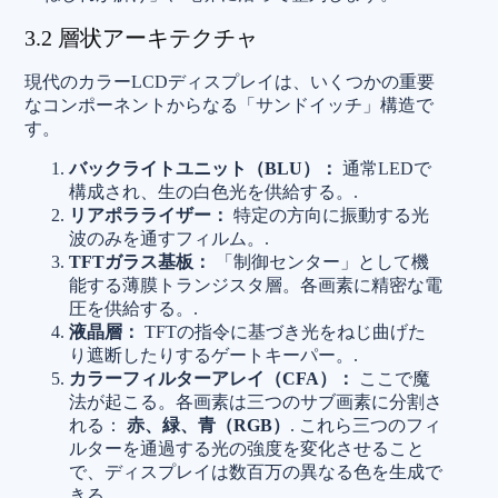
3.2 層状アーキテクチャ
現代のカラーLCDディスプレイは、いくつかの重要
なコンポーネントからなる「サンドイッチ」構造で
す。
バックライトユニット（BLU）：
通常LEDで
構成され、生の白色光を供給する。.
リアポラライザー：
特定の方向に振動する光
波のみを通すフィルム。.
TFTガラス基板：
「制御センター」として機
能する薄膜トランジスタ層。各画素に精密な電
圧を供給する。.
液晶層：
TFTの指令に基づき光をねじ曲げた
り遮断したりするゲートキーパー。.
カラーフィルターアレイ（CFA）：
ここで魔
法が起こる。各画素は三つのサブ画素に分割さ
れる：
赤、緑、青（RGB）
. これら三つのフィ
ルターを通過する光の強度を変化させること
で、ディスプレイは数百万の異なる色を生成で
きる。.