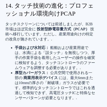
14. タッチ技術の進化：プロフェ
ッショナル環境向けPCAP
タッチスクリーンについては前述しましたが、B2B
市場はほぼ完全に
投射型静電容量方式（PCAP）
技
術へ移行しています。ただし、産業用途向けの特定
の改良が施されています。.
手袋および水対応：
船舶および産業用途で
は、水滴による「誤タッチ」を無視しつつ、厚
手の作業手袋を着用したユーザーの操作を確実
に検知するよう、タッチコントローラのファー
ムウェアを調整する必要があります。.
厚型カバーガラス：
公共空間で使用される一
部の
商業用表示デバイス
には、最大6mmまた
は10mmの厚さの「耐破壊」ガラスが必要で
す。標準的なタッチコントローラではこれを透
過して検知できず、高電圧タッチICと特殊なセ
ンサーパターンが必要となります。.