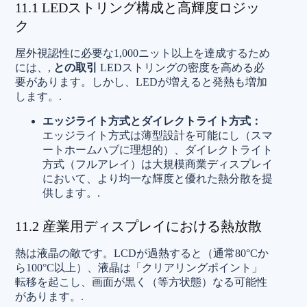
11.1 LEDストリング構成と高輝度ロジッ
ク
屋外視認性に必要な1,000ニット以上を達成するため
には、,
との取引
LEDストリングの密度を高める必
要があります。しかし、LEDが増えると発熱も増加
します。.
エッジライト方式とダイレクトライト方式：
エッジライト方式は薄型設計を可能にし（スマ
ートホームハブに理想的）、ダイレクトライト
方式（フルアレイ）は大規模商業ディスプレイ
において、より均一な輝度と優れた熱分散を提
供します。.
11.2 産業用ディスプレイにおける熱放散
熱は液晶の敵です。LCDが過熱すると（通常80°Cか
ら100°C以上）、液晶は「クリアリングポイント」
転移を起こし、画面が黒く（等方状態）なる可能性
があります。.