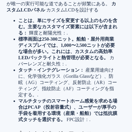
が唯一の実行可能な道であることが頻繁にある。
カ
スタムLCDパネル
カスタムLCDを設計する
ことは、単にサイズを変更する以上のものを含
む。主要なカスタマイズ要素には以下が含まれ
る：
輝度と耐陽光性：.
標準画面は250-300ニット。船舶・屋外用商業
ディスプレイでは、1,000〜2,500ニットが必要
な場合が多い。これには、カスタムの高効率
LEDバックライトと熱管理が必要となる。
カ
バーレンズと耐久性：.
タッチ・インテグレーション：
産業用途向け
に、化学強化ガラス（Gorilla Glassなど）、防
眩（AG）コーティング、反射防止（AR）コー
ティング、指紋防止（AF）コーティングを指
定する。.
マルチタッチのスマートホーム感覚を求める場
合はPCAP（投射容量式）、ユーザーが厚手の
手袋を着用する環境（産業・船舶）では抵抗膜
式タッチを選択する。
FPC設計：.