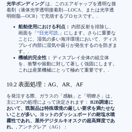
光学ボンディング
は、このエアギャップを透明な接
着剤（液体光学透明接着剤—LOCA、または光学透
明樹脂—OCR）で充填するプロセスです。.
船舶使用における利点：
内部反射を排除し、
画面を「“
日光可読
.」にします。さらに重要な
ことに、湿気の多い海洋環境において、ディス
プレイ内部に湿気や曇りが発生するのを防ぎま
す。.
機械的完全性：
ディスプレイ全体の組立体
を、衝撃や振動に対して著しく強固にします。
これは産業機械にとって極めて重要です。.
10.2 表面処理：AG、AR、AF
を発注する際、ガラスの「感触」と「明瞭さ」は、
主に3つの処理によって決定されます：
B2B調達に
おいて、既製品は特殊環境の厳しい要求を満たせな
いことが多い。ヨットのダッシュボードの耐塩水噴
霧性であれ、屋外デジタルキオスクの超高輝度であ
れ、
, アンチグレア（AG）：