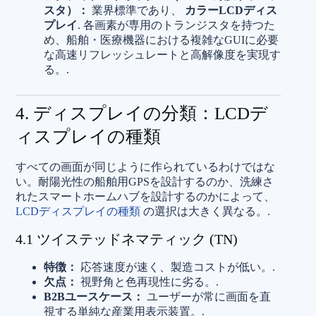
スタ）：
業界標準であり、
カラーLCDディス
プレイ
. 各画素が専用のトランジスタを持つた
め、船舶・医療機器における複雑なGUIに必要
な高速リフレッシュレートと高解像度を実現す
る。.
4. ディスプレイの分類：LCDデ
ィスプレイの種類
すべての画面が同じように作られているわけではな
い。耐陽光性の船舶用GPSを設計するのか、洗練さ
れたスマートホームハブを設計するのかによって、
LCDディスプレイの種類
の選択は大きく異なる。.
4.1 ツイステッドネマティック (TN)
特徴：
応答速度が速く、製造コストが低い。.
欠点：
視野角と色再現性に劣る。.
B2Bユースケース：
ユーザーが常に画面を直
視する単純な産業用表示装置。.