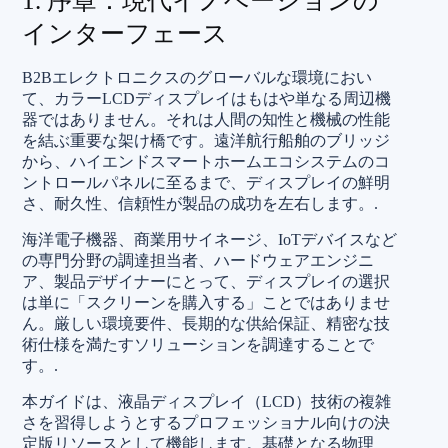
1. 序章：現代イノベーションの
インターフェース
B2Bエレクトロニクスのグローバルな環境におい
て、カラーLCDディスプレイはもはや単なる周辺機
器ではありません。それは人間の知性と機械の性能
を結ぶ重要な架け橋です。遠洋航行船舶のブリッジ
から、ハイエンドスマートホームエコシステムのコ
ントロールパネルに至るまで、ディスプレイの鮮明
さ、耐久性、信頼性が製品の成功を左右します。.
海洋電子機器、商業用サイネージ、IoTデバイスなど
の専門分野の調達担当者、ハードウェアエンジニ
ア、製品デザイナーにとって、ディスプレイの選択
は単に「スクリーンを購入する」ことではありませ
ん。厳しい環境要件、長期的な供給保証、精密な技
術仕様を満たすソリューションを調達することで
す。.
本ガイドは、液晶ディスプレイ（LCD）技術の複雑
さを習得しようとするプロフェッショナル向けの決
定版リソースとして機能します。基礎となる物理