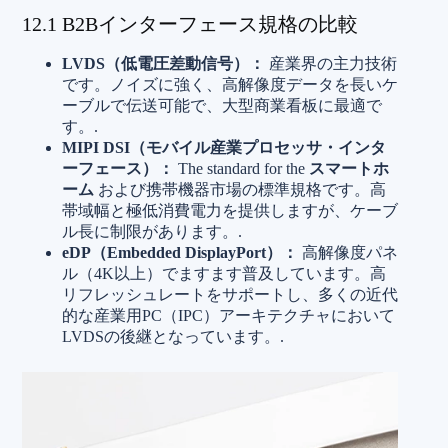
12.1 B2Bインターフェース規格の比較
LVDS（低電圧差動信号）：
産業界の主力技術
です。ノイズに強く、高解像度データを長いケ
ーブルで伝送可能で、大型商業看板に最適で
す。.
MIPI DSI（モバイル産業プロセッサ・インタ
ーフェース）：
The standard for the
スマートホ
ーム
および携帯機器市場の標準規格です。高
帯域幅と極低消費電力を提供しますが、ケーブ
ル長に制限があります。.
eDP（Embedded DisplayPort）：
高解像度パネ
ル（4K以上）でますます普及しています。高
リフレッシュレートをサポートし、多くの近代
的な産業用PC（IPC）アーキテクチャにおいて
LVDSの後継となっています。.