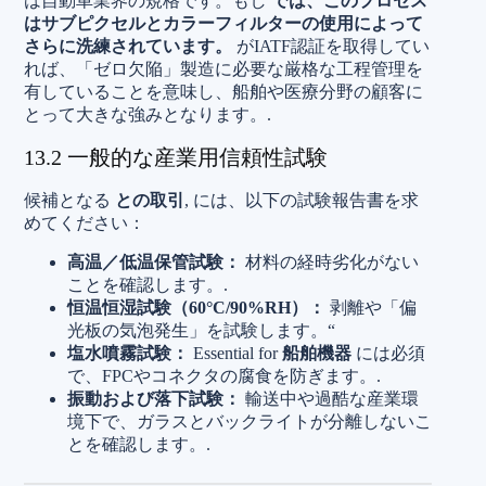
は自動車業界の規格です。もし
では、このプロセス
はサブピクセルとカラーフィルターの使用によって
さらに洗練されています。
がIATF認証を取得してい
れば、「ゼロ欠陥」製造に必要な厳格な工程管理を
有していることを意味し、船舶や医療分野の顧客に
とって大きな強みとなります。.
13.2 一般的な産業用信頼性試験
候補となる
との取引
, には、以下の試験報告書を求
めてください：
高温／低温保管試験：
材料の経時劣化がない
ことを確認します。.
恒温恒湿試験（60°C/90%RH）：
剥離や「偏
光板の気泡発生」を試験します。“
塩水噴霧試験：
Essential for
船舶機器
には必須
で、FPCやコネクタの腐食を防ぎます。.
振動および落下試験：
輸送中や過酷な産業環
境下で、ガラスとバックライトが分離しないこ
とを確認します。.