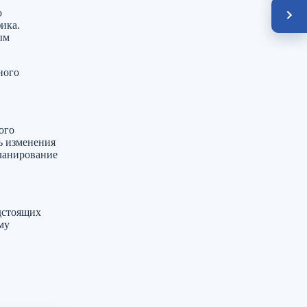
о
ика.
ым
ного
ого
ь изменения
планирование
дстоящих
му