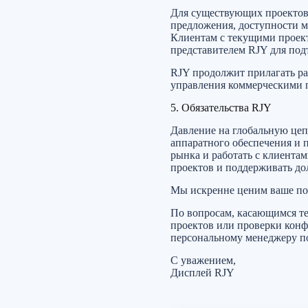
Для существующих проектов 
предложения, доступности м
Клиентам с текущими проект
представителем RJY для под
RJY продолжит прилагать ра
управления коммерческими 
5. Обязательства RJY
Давление на глобальную цеп
аппаратного обеспечения и
рынка и работать с клиента
проектов и поддерживать д
Мы искренне ценим ваше пос
По вопросам, касающимся т
проектов или проверки конф
персональному менеджеру п
С уважением,
Дисплей RJY