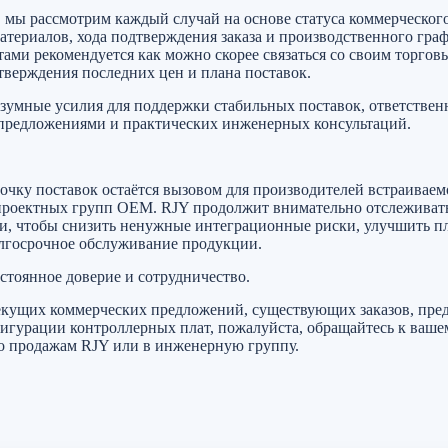
мы рассмотрим каждый случай на основе статуса коммерческог
атериалов, хода подтверждения заказа и производственного граф
ами рекомендуется как можно скорее связаться со своим торгов
тверждения последних цен и плана поставок.
зумные усилия для поддержки стабильных поставок, ответствен
предложениями и практических инженерных консультаций.
очку поставок остаётся вызовом для производителей встраиваем
 проектных групп OEM. RJY продолжит внимательно отслеживат
ми, чтобы снизить ненужные интеграционные риски, улучшить 
олгосрочное обслуживание продукции.
тоянное доверие и сотрудничество.
екущих коммерческих предложений, существующих заказов, пре
игурации контроллерных плат, пожалуйста, обращайтесь к ваше
о продажам RJY или в инженерную группу.