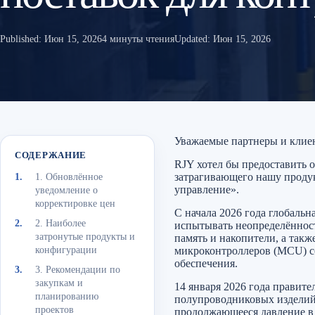
Published:
Июн 15, 2026
4 минуты чтения
Updated:
Июн 15, 2026
Уважаемые партнеры и клие
СОДЕРЖАНИЕ
RJY хотел бы предоставить 
затрагивающего нашу проду
1. Обновлённое
управление».
уведомление о
корректировке цен
С начала 2026 года глобаль
2. Наиболее
испытывать неопределённост
затронутые продукты и
память и накопители, а та
конфигурации
микроконтроллеров (MCU) со
обеспечения.
3. Рекомендации по
закупкам и
14 января 2026 года прави
планированию
полупроводниковых изделий 
проектов
продолжающееся давление в 