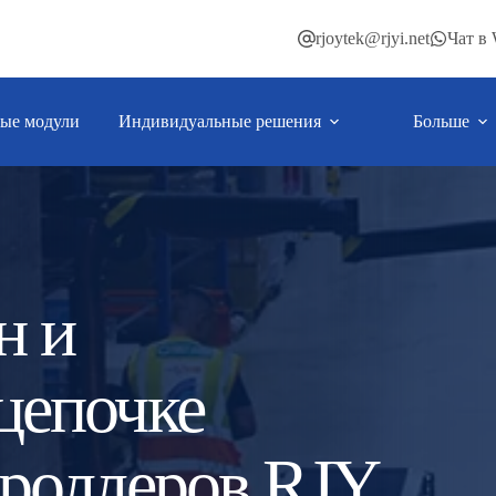
rjoytek@rjyi.net
Чат в
ые модули
Индивидуальные решения
Больше
н и
цепочке
троллеров RJY