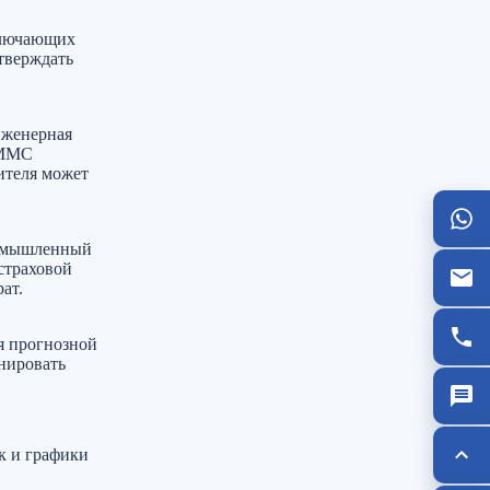
ключающих
тверждать
нженерная
eMMC
ителя может
ромышленный
страховой
ат.
я прогнозной
нировать
к и графики