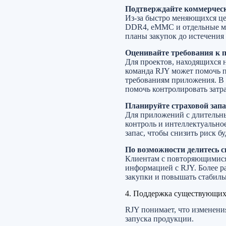
Подтверждайте коммерчески
Из-за быстро меняющихся ц
DDR4, eMMC и отдельные мо
планы закупок до истечения
Оценивайте требования к 
Для проектов, находящихся 
команда RJY может помочь 
требованиям приложения. В
помочь контролировать затр
Планируйте страховой запа
Для приложений с длительн
контроль и интеллектуально
запас, чтобы снизить риск б
По возможности делитесь 
Клиентам с повторяющимися 
информацией с RJY. Более р
закупки и повышать стабиль
4. Поддержка существующих
RJY понимает, что изменени
запуска продукции.