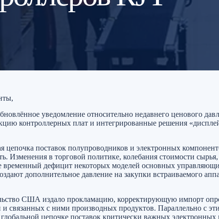
нты,
обновлённое уведомление относительно недавнего ценового давл
кцию контроллерных плат и интегрированные решения «диспле
ная цепочка поставок полупроводников и электронных компонен
ь. Изменения в торговой политике, колебания стоимости сырья, 
кже временный дефицит некоторых моделей основных управляющ
здают дополнительное давление на закупки встраиваемого апп
тельство США издало прокламацию, корректирующую импорт оп
и связанных с ними производных продуктов. Параллельно с эт
глобальной цепочке поставок критически важных электронных 