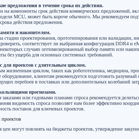
е предложения в течение срока их действия.
ен на компоненты срок действия коммерческих предложений, в
дели MCU, может быть короче обычного. Мы рекомендуем под
 срока действия предложения.
памяти и накопителям.
на стадии проектирования, прототипирования или валидации, и
проверить, соответствует ли выбранная конфигурация DDR4 и 
 некоторых случаях оптимизированный выбор памяти или накоп
аты без ущерба для основных системных требований.
с для проектов с длительным циклом.
ым жизненным циклом, таких как робототехника, медицина, п
е оборудование, клиентам рекомендуется подготовить разумный 
удущих перебоев в поставках или дополнительных колебаний затр
скользящими прогнозами.
заказами или годовыми планами спроса рекомендуется делитьс
анняя видимость спроса позволяет нам более эффективно коорди
ность поставок для ключевых проектов.
 проектов
я цен могут повлиять на бюджеты проектов, утверждение закупо