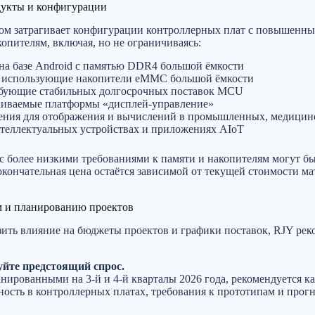
дукты и конфигурации
ном затрагивает конфигурации контроллерных плат с повышенн
опителям, включая, но не ограничиваясь:
на базе Android с памятью DDR4 большой ёмкости
, использующие накопители eMMC большой ёмкости
ебующие стабильных долгосрочных поставок MCU
иваемые платформы «дисплей-управление»
ния для отображения и вычислений в промышленных, медицин
нтеллектуальных устройствах и приложениях AIoT
 более низкими требованиями к памяти и накопителям могут бы
окончательная цена остаётся зависимой от текущей стоимости ма
м и планированию проектов
ить влияние на бюджеты проектов и графики поставок, RJY рек
уйте предстоящий спрос.
анированными на 3-й и 4-й кварталы 2026 года, рекомендуется к
ность в контроллерных платах, требования к прототипам и прог