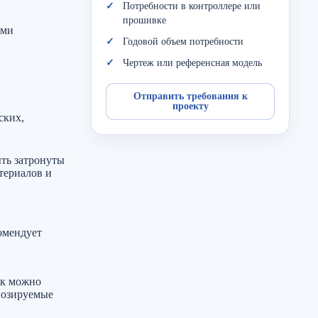
Потребности в контроллере или
прошивке
ыми
Годовой объем потребности
Чертеж или референсная модель
Отправить требования к
проекту
ских,
ть затронуты
териалов и
омендует
ак можно
нозируемые