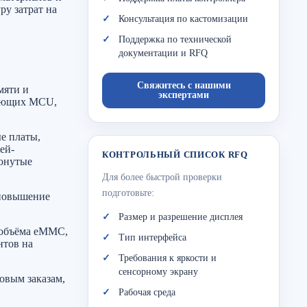
у затрат на
Консультация по кастомизации
Поддержка по технической
документации и RFQ
Свяжитесь с нашими
мяти и
экспертами
ляющих MCU,
е платы,
ей-
КОНТРОЛЬНЫЙ СПИСОК RFQ
онутые
Для более быстрой проверки
подготовьте:
 повышение
Размер и разрешение дисплея
, объёма eMMC,
Тип интерфейса
нтов на
Требования к яркости и
сенсорному экрану
овым заказам,
Рабочая среда