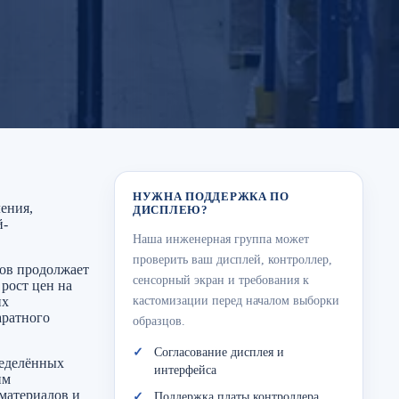
НУЖНА ПОДДЕРЖКА ПО
ения,
ДИСПЛЕЮ?
й-
Наша инженерная группа может
проверить ваш дисплей, контроллер,
тов продолжает
сенсорный экран и требования к
рост цен на
их
кастомизации перед началом выборки
аратного
образцов.
Согласование дисплея и
ределённых
интерфейса
им
материалов и
Поддержка платы контроллера