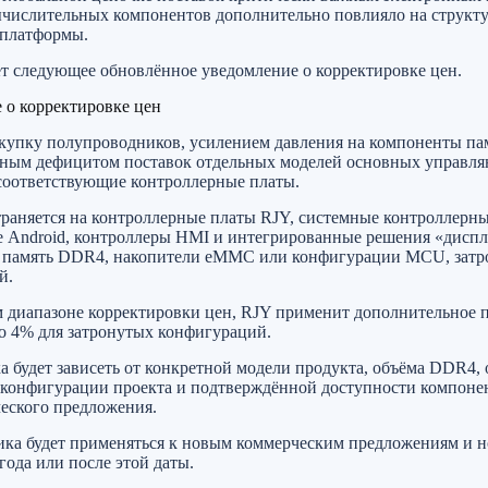
числительных компонентов дополнительно повлияло на структур
 платформы.
ет следующее обновлённое уведомление о корректировке цен.
 о корректировке цен
 закупку полупроводников, усилением давления на компоненты па
енным дефицитом поставок отдельных моделей основных управ
соответствующие контроллерные платы.
раняется на контроллерные платы RJY, системные контроллерны
е Android, контроллеры HMI и интегрированные решения «диспл
 память DDR4, накопители eMMC или конфигурации MCU, затр
й.
 диапазоне корректировки цен, RJY применит дополнительное
о 4% для затронутых конфигураций.
а будет зависеть от конкретной модели продукта, объёма DDR4
 конфигурации проекта и подтверждённой доступности компоне
еского предложения.
ка будет применяться к новым коммерческим предложениям и н
ода или после этой даты.