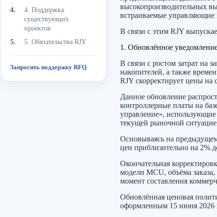
высокопроизводительных вы
4. Поддержка
встраиваемые управляющие
существующих
проектов
В связи с этим RJY выпуска
5. Обязательства RJY
1. Обновлённое уведомление
В связи с ростом затрат на
Запросить поддержку RFQ
накопителей, а также врем
RJY скорректирует цены на 
Данное обновление распрост
контроллерные платы на баз
управление», использующие
текущей рыночной ситуацие
Основываясь на предыдущем
цен приблизительно на 2% д
Окончательная корректировк
модели MCU, объёма заказа,
момент составления коммерч
Обновлённая ценовая полити
оформленным 15 июня 2026 г