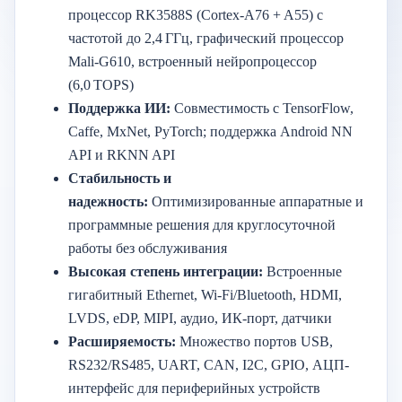
процессор RK3588S (Cortex-A76 + A55) с
частотой до 2,4 ГГц, графический процессор
Mali-G610, встроенный нейропроцессор
(6,0 TOPS)
Поддержка ИИ:
Совместимость с TensorFlow,
Caffe, MxNet, PyTorch; поддержка Android NN
API и RKNN API
Стабильность и
надежность:
Оптимизированные аппаратные и
программные решения для круглосуточной
работы без обслуживания
Высокая степень интеграции:
Встроенные
гигабитный Ethernet, Wi-Fi/Bluetooth, HDMI,
LVDS, eDP, MIPI, аудио, ИК-порт, датчики
Расширяемость:
Множество портов USB,
RS232/RS485, UART, CAN, I2C, GPIO, АЦП-
интерфейс для периферийных устройств