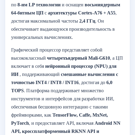
по
8-нм LP технологии
и оснащен
восьмиядерным
64-битным ЦП
с
архитектуры Cortex-A76 + A55
,
достигая максимальной частоты
2,4 ГГц
. Он
обеспечивает выдающуюся производительность в
универсальных вычислениях.
Графический процессор представляет собой
высококлассный
четырехъядерный Mali-G610
, а ЦП
включает в себя
нейронный процессор (NPU) для
ИИ
, поддерживающий
смешанные вычисления с
точностью INT4 / INT8 / INT16
, достигая до
6,0
TOPS
. Платформа поддерживает множество
инструментов и интерфейсов для разработки ИИ,
обеспечивая бесшовную интеграцию с такими
фреймворками, как
TensorFlow, Caffe, MxNet,
PyTorch
, и предоставляет API, включая
Android NN
API, кроссплатформенный RKNN API и