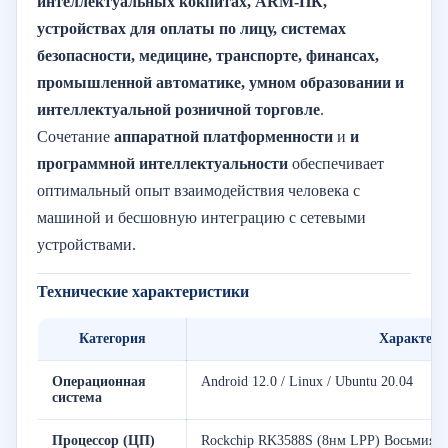
интеллектуальных кокпитах, ARM-ПК,
устройствах для оплаты по лицу, системах
безопасности, медицине, транспорте, финансах,
промышленной автоматике, умном образовании и
интеллектуальной розничной торговле
.
Сочетание
аппаратной платформенности
и
и
программной интеллектуальности
обеспечивает
оптимальный опыт взаимодействия человека с
машиной и бесшовную интеграцию с сетевыми
устройствами.
Технические характеристики
Категория
Характери
Операционная
Android 12.0 / Linux / Ubuntu 20.04
система
Процессор (ЦП)
Rockchip RK3588S (8нм LPP) Восьмияде