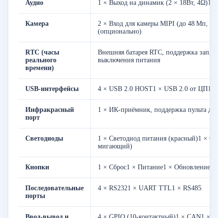
Аудио
1 × Выход на динамик (2 × 18Вт, 4Ω)1 
Камера
2 × Вход для камеры MIPI (до 48 Мп, 
(опционально)
RTC (часы
Внешняя батарея RTC, поддержка запла
реального
выключения питания
времени)
USB-интерфейсы
4 × USB 2.0 HOST1 × USB 2.0 от ЦП1 
Инфракрасный
1 × ИК-приёмник, поддержка пульта ди
порт
Светодиоды
1 × Светодиод питания (красный)1 × С
мигающий)
Кнопки
1 × Сброс1 × Питание1 × Обновление
Последовательные
4 × RS2321 × UART TTL1 × RS485
порты
Ввод-вывод и
4 × GPIO (10-контактный)1 × CAN1 × I