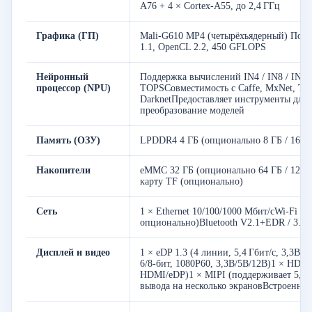
A76 + 4 × Cortex-A55, до 2,4 ГГц
Графика (ГП)
Mali-G610 MP4 (четырёхъядерный) Под
1.1, OpenCL 2.2, 450 GFLOPS
Нейронный
Поддержка вычислений IN4 / IN8 / INT1
процессор (NPU)
TOPSСовместимость с Caffe, MxNet, Ten
DarknetПредоставляет инструменты для 
преобразование моделей
Память (ОЗУ)
LPDDR4 4 ГБ (опционально 8 ГБ / 16 ГБ
Накопители
eMMC 32 ГБ (опционально 64 ГБ / 128 Г
карту TF (опционально)
Сеть
1 × Ethernet 10/100/1000 Мбит/сWi-Fi 2,4
опционально)Bluetooth V2.1+EDR / 3.0 / 
Дисплей и видео
1 × eDP 1.3 (4 линии, 5,4 Гбит/с, 3,3В
6/8-бит, 1080P60, 3,3В/5В/12В)1 × HDM
HDMI/eDP)1 × MIPI (поддерживает 5,7 
вывода на несколько экрановВстроенное