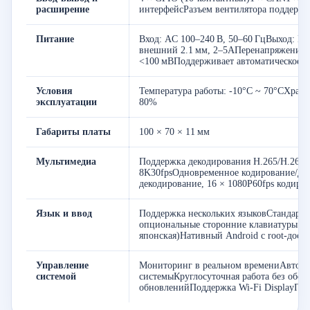
расширение
интерфейсРазъем вентилятора поддержи
Питание
Вход: AC 100–240 В, 50–60 ГцВыход: DC
внешний 2.1 мм, 2–5АПеренапряжение 
<100 мВПоддерживает автоматическое в
Условия
Температура работы: -10°C ~ 70°CХран
эксплуатации
80%
Габариты платы
100 × 70 × 11 мм
Мультимедиа
Поддержка декодирования H.265/H.264 
8K30fpsОдновременное кодирование/дек
декодирование, 16 × 1080P60fps кодиро
Язык и ввод
Поддержка нескольких языковСтандартна
опциональные сторонние клавиатуры (ки
японская)Нативный Android с root-дост
Управление
Мониторинг в реальном времениАвтовос
системой
системыКруглосуточная работа без об
обновленийПоддержка Wi-Fi DisplayПр