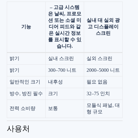
– 고급 시스템
은 날씨, 프로모
션 또는 소셜 미
실내 대 실외 광
기능
디어 피드와 같
고 디스플레이
은 실시간 정보
스크린
를 표시할 수 있
습니다.
밝기
실내 스크린
실외 스크린
밝기
300–700 니트
2000–5000 니트
일반적인 크기
내후성
필요 없음
방수, 방진 필수
크기
32–75 인치
모듈식 패널, 대
전력 소비량
보통
형 규모
사용처