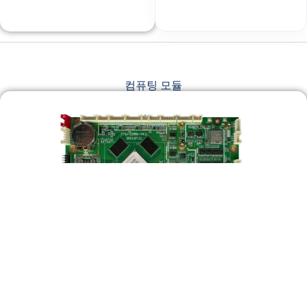
컴퓨팅 모듈
RJY - 2288K