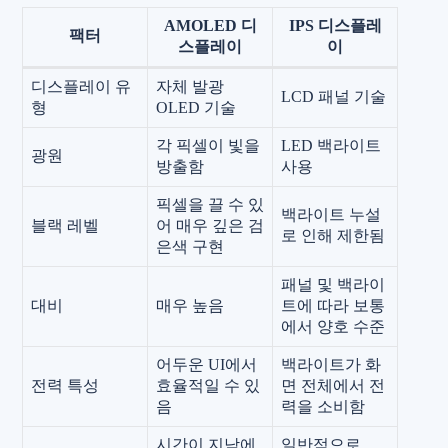
AMOLED 디
IPS 디스플레
팩터
스플레이
이
디스플레이 유
자체 발광
LCD 패널 기술
형
OLED 기술
각 픽셀이 빛을
LED 백라이트
광원
방출함
사용
픽셀을 끌 수 있
백라이트 누설
블랙 레벨
어 매우 깊은 검
로 인해 제한됨
은색 구현
패널 및 백라이
대비
매우 높음
트에 따라 보통
에서 양호 수준
어두운 UI에서
백라이트가 화
전력 특성
효율적일 수 있
면 전체에서 전
음
력을 소비함
시간이 지남에
일반적으로