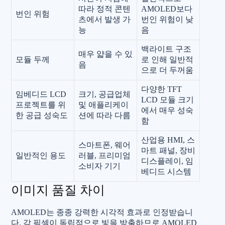
따라 정적 콘텐
AMOLED보다
번인 위험
츠에서 발생 가
번인 위험이 낮
능
음
백라이트 구조
매우 얇을 수 있
모듈 두께
로 인해 일반적
음
으로 더 두꺼움
다양한 TFT
임베디드 LCD
크기, 공급업체
LCD 모듈 크기
프로젝트를 위
및 애플리케이
에서 매우 성숙
한 공급 성숙도
션에 따라 다름
함
산업용 HMI, 스
스마트폰, 웨어
마트 패널, 장비
일반적인 용도
러블, 프리미엄
디스플레이, 임
소비자 기기
베디드 시스템
이미지 품질 차이
AMOLED는 종종 강력한 시각적 효과로 인정받습니
다. 각 픽셀이 독립적으로 빛을 방출하므로 AMOLED