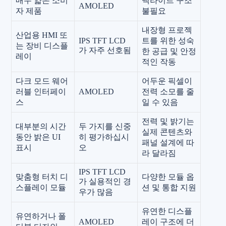
매우 얇은 소비
백라이트 구조
AMOLED
자 제품
불필요
내장형 프로젝
산업용 HMI 또
IPS TFT LCD
트를 위한 성숙
는 장비 디스플
가 자주 선호됨
한 공급 및 안정
레이
적인 작동
다크 모드 웨어
어두운 픽셀이
러블 인터페이
AMOLED
전력 소모를 줄
스
일 수 있음
전력 및 밝기는
대부분의 시간
두 가지를 신중
실제 콘텐츠와
동안 밝은 UI
히 평가하십시
패널 설계에 따
표시
오
라 달라짐
IPS TFT LCD
맞춤형 터치 디
다양한 모듈 옵
가 실용적인 경
스플레이 모듈
션 및 통합 지원
우가 많음
유연한 디스플
유연하거나 폴
AMOLED
레이 구조에 더