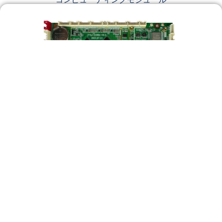
RJY - 2288K
RJY-2288Kは、8コアRK3588プロセッサを搭載
した高性能医療用コンピューティングコアであ
り、マルチディスプレイ医療UIシステムをサ
ポートします。.