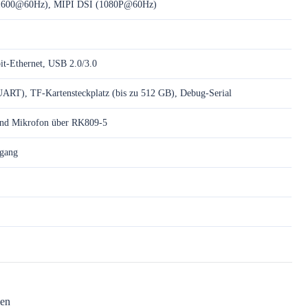
600@60Hz), MIPI DSI (1080P@60Hz)
it-Ethernet, USB 2.0/3.0
RT), TF-Kartensteckplatz (bis zu 512 GB), Debug-Serial
 und Mikrofon über RK809-5
ngang
len