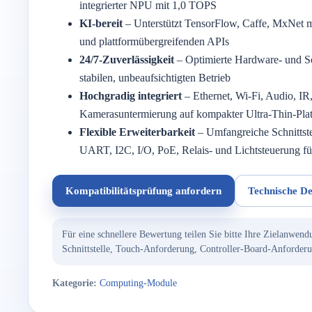
integrierter NPU mit 1,0 TOPS
KI-bereit
– Unterstützt TensorFlow, Caffe, MxNet mi
und plattformübergreifenden APIs
24/7-Zuverlässigkeit
– Optimierte Hardware- und So
stabilen, unbeaufsichtigten Betrieb
Hochgradig integriert
– Ethernet, Wi-Fi, Audio, I
Kamerasuntermierung auf kompakter Ultra-Thin-Plat
Flexible Erweiterbarkeit
– Umfangreiche Schnittst
UART, I2C, I/O, PoE, Relais- und Lichtsteuerung f
Kompatibilitätsprüfung anfordern
Technische De
Für eine schnellere Bewertung teilen Sie bitte Ihre Zielanwen
Schnittstelle, Touch-Anforderung, Controller-Board-Anforderu
Kategorie:
Computing-Module