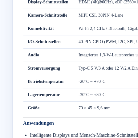
Display-Schnittstellen
HDMI (4K@60Hz), eDP (2560×1
Kamera-Schnittstelle
MIPI CSI, 30PIN 4-Lane
Konnektivität
Wi-Fi 2,4 GHz / Bluetooth, Gigab
I/O-Schnittstellen
40-PIN GPIO (PWM, I2C, SPI, UA
Audio
Integrierter 1,3-W-Lautsprecher
Stromversorgung
Typ-C 5 V/3 A oder 12 V/2 A Ei
Betriebstemperatur
-20°C ~ +70°C
Lagertemperatur
-30°C ~ +80°C
Größe
70 × 45 × 9,6 mm
Anwendungen
Intelligente Displays und Mensch-Maschine-Schnittstel