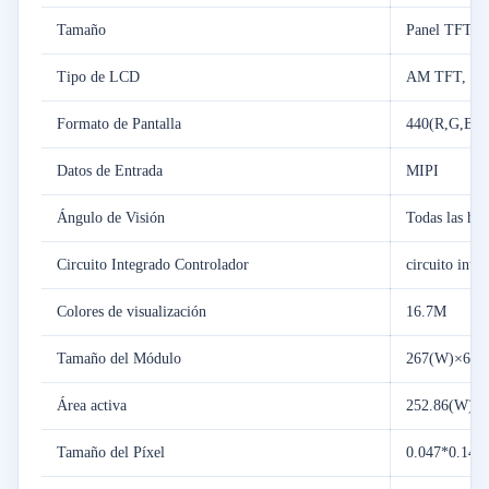
Tamaño
Panel TFT LC
Tipo de LCD
AM TFT, T
Formato de Pantalla
440(R,G,B)*
Datos de Entrada
MIPI
Ángulo de Visión
Todas las hor
Circuito Integrado Controlador
circuito int
Colores de visualización
16.7M
Tamaño del Módulo
267(W)×64.8
Área activa
252.86(W) ×
Tamaño del Píxel
0.047*0.141