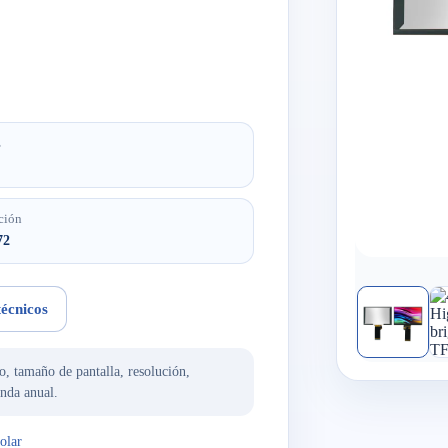
z
ción
72
técnicos
o, tamaño de pantalla, resolución,
anda anual.
solar