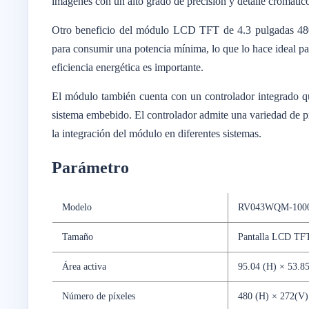
imágenes con un alto grado de precisión y detalle cromátic
Otro beneficio del módulo LCD TFT de 4.3 pulgadas 480
para consumir una potencia mínima, lo que lo hace ideal par
eficiencia energética es importante.
El módulo también cuenta con un controlador integrado que
sistema embebido. El controlador admite una variedad de p
la integración del módulo en diferentes sistemas.
Parámetro
Modelo
RV043WQM-1000
Tamaño
Pantalla LCD TFT
Área activa
95.04 (H) × 53.8
Número de píxeles
480 (H) × 272(V)