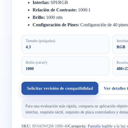
Interfaz:
SPI/RGB
Relación de Contraste:
1000:1
Brillo:
1000 nits
Configuración de Pines:
Configuración de 40 pines
Tamaño (pulgadas)
Interfa
4.3
RGB
Brillo (cd/m²)
Resolu
1000
480×2
Solicitar revisión de compatibilidad
Ver detalles 
Para una evaluación más rápida, comparta su aplicación objetiv
interfaz, requisito táctil, requisito de placa controladora y dem
SKU:
RV043WQM-1000-40
Categoría:
Pantalla legible a la luz 