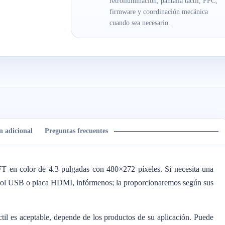
retroiluminación, pantalla táctil, FPC,
firmware y coordinación mecánica
cuando sea necesario.
n adicional
Preguntas frecuentes
n color de 4.3 pulgadas con 480×272 píxeles. Si necesita una
trol USB o placa HDMI, infórmenos; la proporcionaremos según sus
áctil es aceptable, depende de los productos de su aplicación. Puede