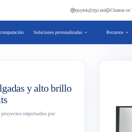
rjoytek@rjyi.net
Chatear e
computación
Soluciones personalizadas
Recursos
gadas y alto brillo
ts
a proyectos impulsados por