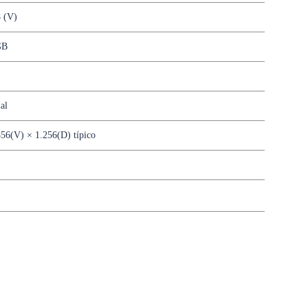
8 (V)
GB
al
56(V) × 1.256(D) típico