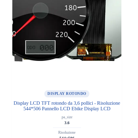
DISPLAY ROTONDO
Display LCD TFT rotondo da 3,6 pollici - Risoluzione
544*506 Pannello LCD Ebike Display LCD
pa_size
3.6
Risoluzione