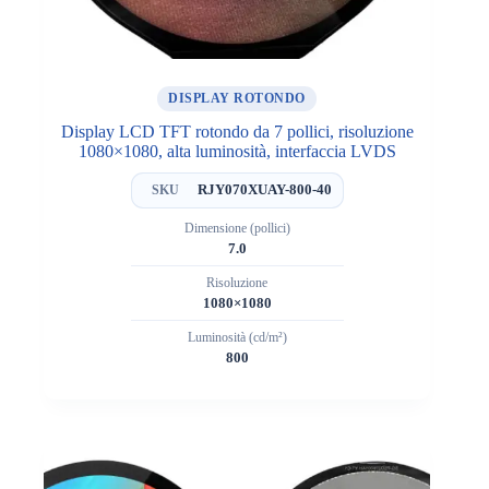
DISPLAY ROTONDO
Display LCD TFT rotondo da 7 pollici, risoluzione
1080×1080, alta luminosità, interfaccia LVDS
RJY070XUAY-800-40
SKU
Dimensione (pollici)
7.0
Risoluzione
1080×1080
Luminosità (cd/m²)
800