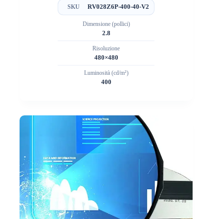
RV028Z6P-400-40-V2
SKU
Dimensione (pollici)
2.8
Risoluzione
480×480
Luminosità (cd/m²)
400