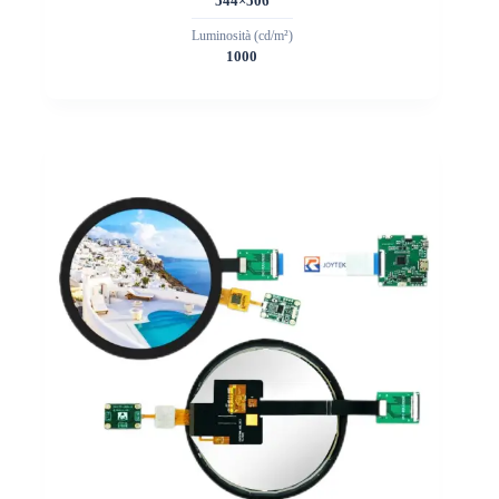
544×506
Luminosità (cd/m²)
1000