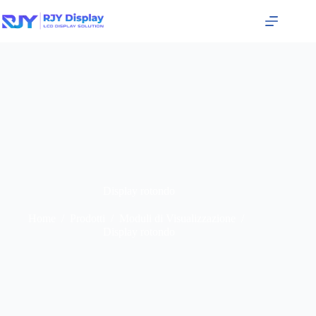
Display rotondo
Home
/
Prodotti
/
Moduli di Visualizzazione
/
Display rotondo