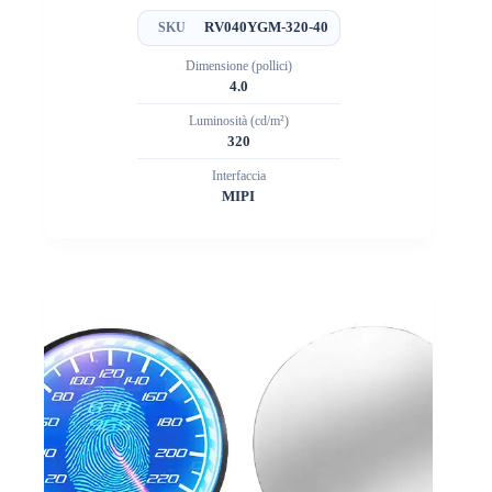
RV040YGM-320-40
SKU
Dimensione (pollici)
4.0
Luminosità (cd/m²)
320
Interfaccia
MIPI