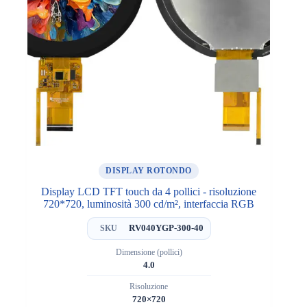
DISPLAY ROTONDO
Display LCD TFT touch da 4 pollici - risoluzione
720*720, luminosità 300 cd/m², interfaccia RGB
RV040YGP-300-40
SKU
Dimensione (pollici)
4.0
Risoluzione
720×720