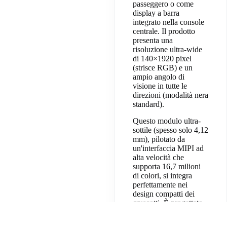
passeggero o come
display a barra
integrato nella console
centrale. Il prodotto
presenta una
risoluzione ultra-wide
di 140×1920 pixel
(strisce RGB) e un
ampio angolo di
visione in tutte le
direzioni (modalità nera
standard).
Questo modulo ultra-
sottile (spesso solo 4,12
mm), pilotato da
un'interfaccia MIPI ad
alta velocità che
supporta 16,7 milioni
di colori, si integra
perfettamente nei
design compatti dei
cruscotti. È progettato
per resistere alle
fluttuazioni