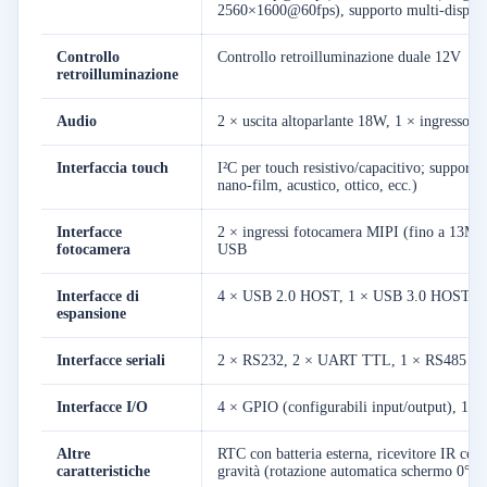
2560×1600@60fps), supporto multi-displa
Controllo
Controllo retroilluminazione duale 12V
retroilluminazione
Audio
2 × uscita altoparlante 18W, 1 × ingresso 
Interfaccia touch
I²C per touch resistivo/capacitivo; support
nano-film, acustico, ottico, ecc.)
Interfacce
2 × ingressi fotocamera MIPI (fino a 13MP,
fotocamera
USB
Interfacce di
4 × USB 2.0 HOST, 1 × USB 3.0 HOST, 
espansione
Interfacce seriali
2 × RS232, 2 × UART TTL, 1 × RS485
Interfacce I/O
4 × GPIO (configurabili input/output), 1 
Altre
RTC con batteria esterna, ricevitore IR con
caratteristiche
gravità (rotazione automatica schermo 0°/9