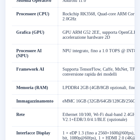
Sistema Operativo
Android 11.0
Processore (CPU)
Rockchip RK3568, Quad-core ARM Cortex-A
2.0GHz
Grafica (GPU)
GPU ARM G52 2EE, supporta OpenGLES 1.1
accelerazione hardware 2D
Processore AI
NPU integrato, fino a 1.0 TOPS @ INT8
(NPU)
Framework AI
Supporta TensorFlow, Caffe, MxNet, TF Li
conversione rapida dei modelli
Memoria (RAM)
LPDDR4 2GB (4GB/8GB opzionali, fino a
Immagazzinamento
eMMC 16GB (32GB/64GB/128GB/256GB op
Rete
Ethernet 10/100, Wi-Fi dual-band 2.4GHz/
V2.1+EDR/3.0/4.1/BLE (opzionale)
Interfacce Display
1 × eDP 1.3 (fino a 2560×1600@60fps), 1 
bit, 1080p@60fps), 1 × HDMI 2.0 (4K@60