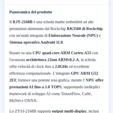
Panoramica del prodotto
Il
RJY-2168B
è una scheda madre embedded ad alte
prestazioni alimentata dal Rockchip
RK3568 di Rockchip
con un'unità integrata di
Elaborazione Neurale (NPU)
e
Sistema operativo Android 11.0
.
Basato su una
CPU quad-core ARM Cortex-A55
con
l'avanzata
architettura 22nm ARMv8.2-A
, la scheda
offre velocità di clock fino a
2.0GHz
ed eccellente
efficienza computazionale. L'integrato
GPU ARM G52
2EE
fornisce una potente resa grafica, mentre l'
NPU offre
prestazioni AI fino a 1.0 TOPS
, supportando molteplici
framework di sviluppo AI come TensorFlow, Caffe,
MxNet e ONNX.
Lo ZYSJ-2168B supporta
output multi-display
, inclusi