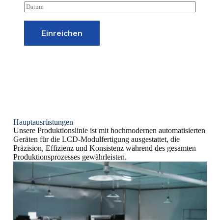
a
D
i
a
l
t
*
u
Einreichen
m
/
U
h
r
z
e
i
t
*
Hauptausrüstungen
Unsere Produktionslinie ist mit hochmodernen automatisierten
Geräten für die LCD-Modulfertigung ausgestattet, die
Präzision, Effizienz und Konsistenz während des gesamten
Produktionsprozesses gewährleisten.