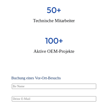
50
+
Technische Mitarbeiter
100
+
Aktive OEM-Projekte
Buchung eines Vor-Ort-Besuchs
N
a
m
e
E
*
-
M