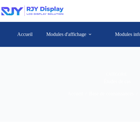
Accueil
Modules d'affichage
Modules inf
CATÉGORIE :
Études de cas
Accueil
/
Base de connaissances
/