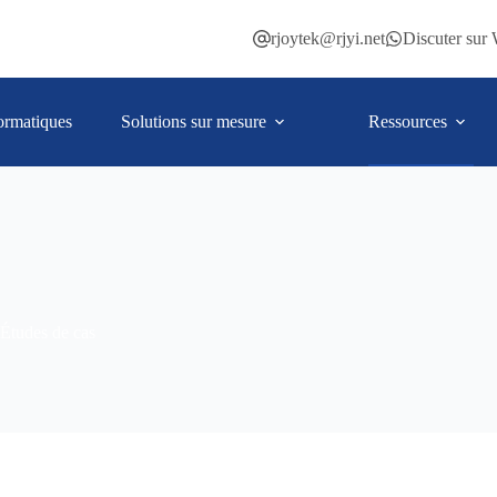
rjoytek@rjyi.net
Discuter sur
ormatiques
Solutions sur mesure
Ressources
Études de cas