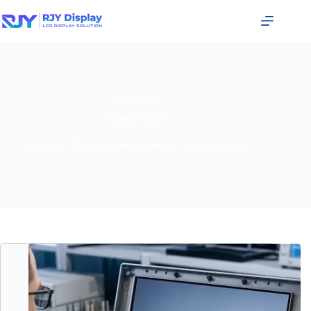
CATÉGORIE :
Connaissances
Accueil
/
Base de connaissances
/
Connaissances