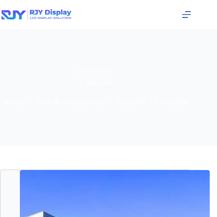
CATÉGORIE :
L'industrie
Accueil
/
Base de connaissances
/
Actualités
/
L'industrie