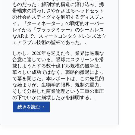
ものだった：解剖学的構造に溶け込み、携
帯端末の煩わしさやかさばるヘッドセット
の社会的スティグマを解消するディスプレ
イ。『ターミネーター』の戦術的オーバー
レイから『ブラックミラー』のシームレス
なARまで、スマートコンタクトレンズはウ
ェアラブル技術の聖杯であった。.
しかし、2026年を迎えた今、業界は厳粛な
合意に達している。眼球にスクリーンを搭
載しようとする数十億ドル規模の競争は、
華々しい成功ではなく、戦略的撤退によっ
て幕を閉じた。本レポートは、この先見的
な始まりが、生物学的限界、規制の重力、
そして分裂した商業論理という三重の重圧
の下でいかに崩壊したかを解明する。.
続きを読む