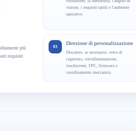
risoluzione, la luminosità, l'angolo di
visione, i requisiti tattili e l'ambiente
operativo.
Direzione di personalizzazione
03
solitamente più
Discutere, se necessario, vetro di
ri requisiti
copertura, retroilluminazione,
touchscreen, FPC, firmware e
coordinamento meccanico.