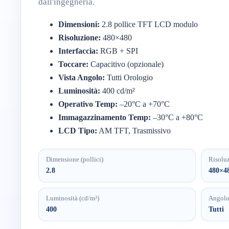
dall'ingegneria.
Dimensioni:
2.8
pollice
TFT
LCD
modulo
Risoluzione:
480×
480
Interfaccia:
RGB +
SPI
Toccare:
Capacitivo (
opzionale)
Vista
Angolo:
Tutti
Orologio
Luminosità:
400
cd/
m²
Operativo
Temp:
–
20°
C
a +
70°
C
Immagazzinamento
Temp:
–
30°
C
a +
80°
C
LCD
Tipo:
AM
TFT,
Trasmissivo
Dimensione (pollici)
Risolu
2.8
480×4
Luminosità (cd/m²)
Angolo
400
Tutti