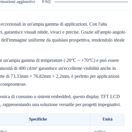
rmazioni aggiuntive
FAQ
i eccezionali in un'ampia gamma di applicazioni. Con l'alta
i, garantisce visuali nitide, vivaci e precise. Grazie all'ampio angolo
 dell'immagine uniforme da qualsiasi prospettiva, rendendolo ideale
te in un'ampia gamma di temperature (-20°C ~ +70°C) e può essere
osità di 400 cd/m² garantisce un'eccellente visibilità anche in
patte di 73,33mm × 76,82mm × 2,2mm, è perfetto per applicazioni
re compromesse.
lettronica di consumo o sistemi embedded, questo display TFT LCD
ie, rappresentando una soluzione versatile per progetti impegnativi.
Specifiche
Unità
llici
pollice