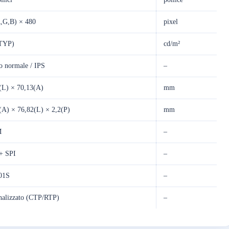
,G,B) × 480
pixel
(TYP)
cd/m²
o normale / IPS
–
(L) × 70,13(A)
mm
(A) × 76,82(L) × 2,2(P)
mm
M
–
+ SPI
–
01S
–
nalizzato (CTP/RTP)
–