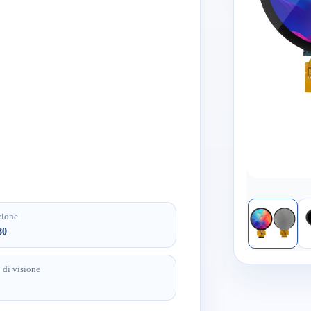
zione
80
 di visione