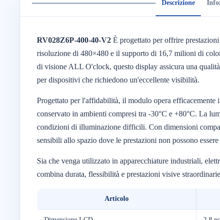
Descrizione
Info
RV028Z6P-400-40-V2
È progettato per offrire prestazion
risoluzione di 480×480 e il supporto di 16,7 milioni di color
di visione ALL O'clock, questo display assicura una qualità
per dispositivi che richiedono un'eccellente visibilità.
Progettato per l'affidabilità, il modulo opera efficacemen
conservato in ambienti compresi tra -30°C e +80°C. La lumin
condizioni di illuminazione difficili. Con dimensioni com
sensibili allo spazio dove le prestazioni non possono esse
Sia che venga utilizzato in apparecchiature industriali, e
combina durata, flessibilità e prestazioni visive straordinar
Articolo
Dimensione LCD
2,8 po